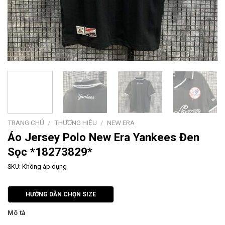
TRANG CHỦ
/
THƯƠNG HIỆU
/
NEW ERA
Áo Jersey Polo New Era Yankees Đen
Sọc *18273829*
SKU:
Không áp dụng
HƯỚNG DẪN CHỌN SIZE
Mô tả