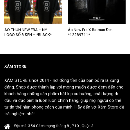
Sản
Sản
ÁO THUN NEW ERA – NY
Áo New Era X Batman Đen
LOGO SỐ 8 ĐEN – *BLACK*
*12289711*
phẩm
phẩm
này
này
có
có
nhiều
nhiều
biến
biến
thể.
thể.
XÁM STORE
Các
Các
tùy
tùy
XÁM STORE since 2014 - nơi đồng tiền của bạn bỏ ra là xứng
chọn
chọn
đáng. Shop được thành lập với mong muốn được đem đến cho
có
có
khách hàng những sản phẩm bắt kịp xu hướng, chất lượng đi
thể
thể
đầu và đặc biệt là luôn luôn chính hãng, giúp mọi người có thể
được
được
tự tin thể hiện phong cách của mình. Hãy đến với Xám Store để
chọn
chọn
trải nghiệm nhé!
trên
trên
trang
trang
Địa chỉ : 354 Cách mạng tháng 8 , P10 , Quận 3
sản
sản