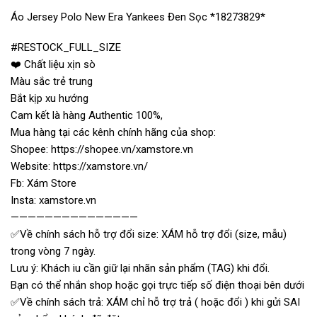
Áo Jersey Polo New Era Yankees Đen Sọc *18273829*
#RESTOCK_FULL_SIZE
❤️ Chất liệu xịn sò
Màu sắc trẻ trung
Bắt kịp xu hướng
Cam kết là hàng Authentic 100%,
Mua hàng tại các kênh chính hãng của shop:
Shopee: https://shopee.vn/xamstore.vn
Website: https://xamstore.vn/
Fb: Xám Store
Insta: xamstore.vn
———————————————
✅Về chính sách hỗ trợ đổi size: XÁM hỗ trợ đổi (size, mẫu)
trong vòng 7 ngày.
Lưu ý: Khách iu cần giữ lại nhãn sản phẩm (TAG) khi đổi.
Bạn có thể nhắn shop hoặc gọi trực tiếp số điện thoại bên dưới
✅Về chính sách trả: XÁM chỉ hỗ trợ trả ( hoặc đổi ) khi gửi SAI