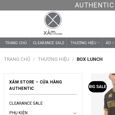
Skip
AUTHENTIC 
to
content
TRANG CHỦ
CLEARANCE SALE
THƯƠNG HIỆU
ÁO
TRANG CHỦ
/
THƯƠNG HIỆU
/
BOX LUNCH
XÁM STORE – CỬA HÀNG
BIG SALE
AUTHENTIC
CLEARANCE SALE
PHỤ KIỆN