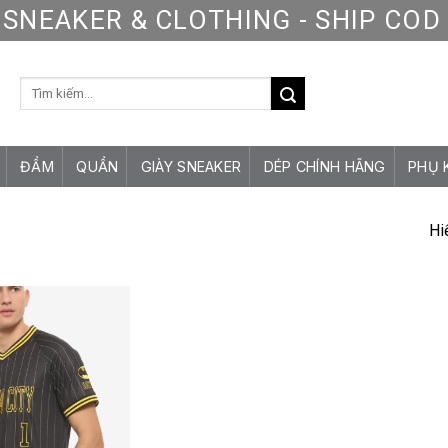
SNEAKER & CLOTHING - SHIP CO
Tìm
kiếm:
ĐẦM
QUẦN
GIÀY SNEAKER
DÉP CHÍNH HÃNG
PHỤ 
Hi