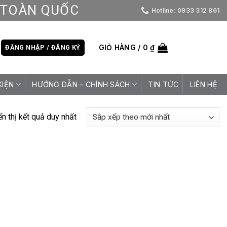
D TOÀN QUỐC
Hotline: 0933 312 861
GIỎ HÀNG /
0
₫
ĐĂNG NHẬP / ĐĂNG KÝ
KIỆN
HƯỚNG DẪN – CHÍNH SÁCH
TIN TỨC
LIÊN HỆ
ển thị kết quả duy nhất