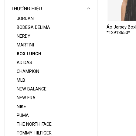
THƯƠNG HIỆU
JORDAN
Sản
Áo Jersey Box
BODEGA DELIMA
*12918650*
phẩm
NERDY
này
MARTINI
có
BOX LUNCH
nhiều
biến
ADIDAS
thể.
CHAMPION
Các
MLB
tùy
NEW BALANCE
chọn
có
NEW ERA
thể
NIKE
được
PUMA
chọn
THE NORTH FACE
trên
trang
TOMMY HILFIGER