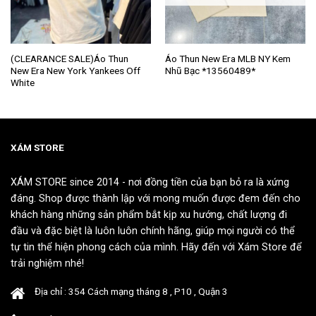
Sản
Sản
(CLEARANCE SALE)Áo Thun
Áo Thun New Era MLB NY Kem
New Era New York Yankees Off
Nhũ Bạc *13560489*
phẩm
phẩm
White
này
này
có
có
nhiều
nhiều
biến
biến
thể.
thể.
XÁM STORE
Các
Các
tùy
tùy
XÁM STORE since 2014 - nơi đồng tiền của bạn bỏ ra là xứng
chọn
chọn
đáng. Shop được thành lập với mong muốn được đem đến cho
có
có
khách hàng những sản phẩm bắt kịp xu hướng, chất lượng đi
thể
thể
đầu và đặc biệt là luôn luôn chính hãng, giúp mọi người có thể
được
được
tự tin thể hiện phong cách của mình. Hãy đến với Xám Store để
chọn
chọn
trải nghiệm nhé!
trên
trên
trang
trang
Địa chỉ : 354 Cách mạng tháng 8 , P10 , Quận 3
sản
sản
phẩm
phẩm