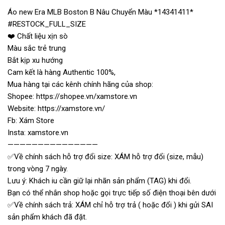
Áo new Era MLB Boston B Nâu Chuyển Màu *14341411*
#RESTOCK_FULL_SIZE
❤️ Chất liệu xịn sò
Màu sắc trẻ trung
Bắt kịp xu hướng
Cam kết là hàng Authentic 100%,
Mua hàng tại các kênh chính hãng của shop:
Shopee: https://shopee.vn/xamstore.vn
Website: https://xamstore.vn/
Fb: Xám Store
Insta: xamstore.vn
———————————————
✅Về chính sách hỗ trợ đổi size: XÁM hỗ trợ đổi (size, mẫu)
trong vòng 7 ngày.
Lưu ý: Khách iu cần giữ lại nhãn sản phẩm (TAG) khi đổi.
Bạn có thể nhắn shop hoặc gọi trực tiếp số điện thoại bên dưới
✅Về chính sách trả: XÁM chỉ hỗ trợ trả ( hoặc đổi ) khi gửi SAI
sản phẩm khách đã đặt.