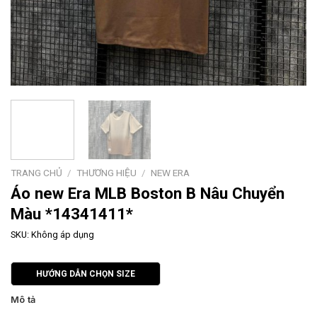
TRANG CHỦ
/
THƯƠNG HIỆU
/
NEW ERA
Áo new Era MLB Boston B Nâu Chuyển
Màu *14341411*
SKU:
Không áp dụng
HƯỚNG DẪN CHỌN SIZE
Mô tả