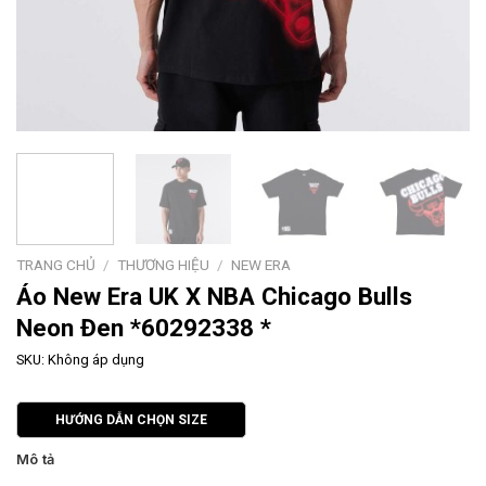
TRANG CHỦ
/
THƯƠNG HIỆU
/
NEW ERA
Áo New Era UK X NBA Chicago Bulls
Neon Đen *60292338 *
SKU:
Không áp dụng
HƯỚNG DẪN CHỌN SIZE
Mô tả