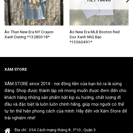
Sản
Sản
Áo Thun New Era NY Crayon
Áo New Era MLB Boston Red
Xanh Dương *13280318*
Sox Xanh Nhũ Bạc
phẩm
phẩm
*13560491*
này
này
có
có
nhiều
nhiều
biến
biến
thể.
thể.
XÁM STORE
Các
Các
tùy
tùy
XÁM STORE since 2014 - nơi đồng tiền của bạn bỏ ra là xứng
chọn
chọn
đáng. Shop được thành lập với mong muốn được đem đến cho
có
có
khách hàng những sản phẩm bắt kịp xu hướng, chất lượng đi
thể
thể
đầu và đặc biệt là luôn luôn chính hãng, giúp mọi người có thể
được
được
tự tin thể hiện phong cách của mình. Hãy đến với Xám Store để
chọn
chọn
trải nghiệm nhé!
trên
trên
trang
trang
Địa chỉ : 354 Cách mạng tháng 8 , P10 , Quận 3
sản
sản