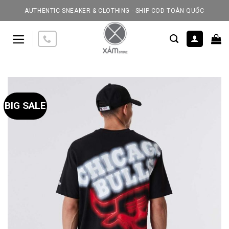
Skip
AUTHENTIC SNEAKER & CLOTHING - SHIP COD TOÀN QUỐC
to
content
BIG SALE