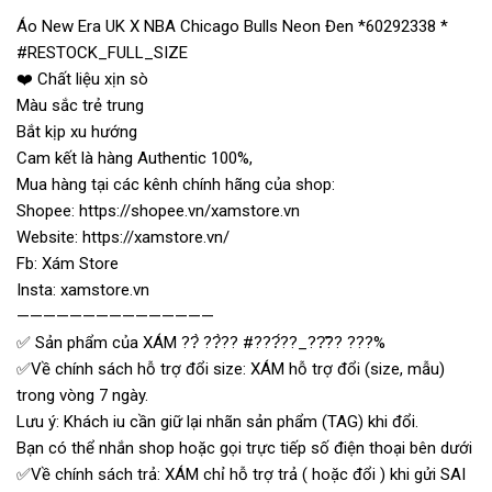
Áo New Era UK X NBA Chicago Bulls Neon Đen *60292338 *
#RESTOCK_FULL_SIZE
❤️ Chất liệu xịn sò
Màu sắc trẻ trung
Bắt kịp xu hướng
Cam kết là hàng Authentic 100%,
Mua hàng tại các kênh chính hãng của shop:
Shopee: https://shopee.vn/xamstore.vn
Website: https://xamstore.vn/
Fb: Xám Store
Insta: xamstore.vn
———————————————
✅ Sản phẩm của XÁM ??̀ ??̀?? #???́??_??̃?? ???%
✅Về chính sách hỗ trợ đổi size: XÁM hỗ trợ đổi (size, mẫu)
trong vòng 7 ngày.
Lưu ý: Khách iu cần giữ lại nhãn sản phẩm (TAG) khi đổi.
Bạn có thể nhắn shop hoặc gọi trực tiếp số điện thoại bên dưới
✅Về chính sách trả: XÁM chỉ hỗ trợ trả ( hoặc đổi ) khi gửi SAI