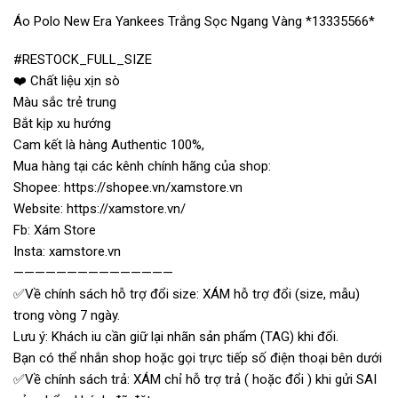
Áo Polo New Era Yankees Trắng Sọc Ngang Vàng *13335566*
#RESTOCK_FULL_SIZE
❤️ Chất liệu xịn sò
Màu sắc trẻ trung
Bắt kịp xu hướng
Cam kết là hàng Authentic 100%,
Mua hàng tại các kênh chính hãng của shop:
Shopee: https://shopee.vn/xamstore.vn
Website: https://xamstore.vn/
Fb: Xám Store
Insta: xamstore.vn
———————————————
✅Về chính sách hỗ trợ đổi size: XÁM hỗ trợ đổi (size, mẫu)
trong vòng 7 ngày.
Lưu ý: Khách iu cần giữ lại nhãn sản phẩm (TAG) khi đổi.
Bạn có thể nhắn shop hoặc gọi trực tiếp số điện thoại bên dưới
✅Về chính sách trả: XÁM chỉ hỗ trợ trả ( hoặc đổi ) khi gửi SAI