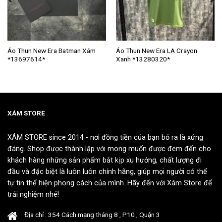
Sản
Sản
Áo Thun New Era Batman Xám
Áo Thun New Era LA Crayon
*13697614*
Xanh *13280320*
phẩm
phẩm
này
này
có
có
nhiều
nhiều
biến
biến
thể.
thể.
XÁM STORE
Các
Các
tùy
tùy
XÁM STORE since 2014 - nơi đồng tiền của bạn bỏ ra là xứng
chọn
chọn
đáng. Shop được thành lập với mong muốn được đem đến cho
có
có
khách hàng những sản phẩm bắt kịp xu hướng, chất lượng đi
thể
thể
đầu và đặc biệt là luôn luôn chính hãng, giúp mọi người có thể
được
được
tự tin thể hiện phong cách của mình. Hãy đến với Xám Store để
chọn
chọn
trải nghiệm nhé!
trên
trên
trang
trang
Địa chỉ : 354 Cách mạng tháng 8 , P10 , Quận 3
sản
sản