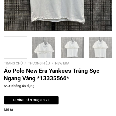
TRANG CHỦ
/
THƯƠNG HIỆU
/
NEW ERA
Áo Polo New Era Yankees Trắng Sọc
Ngang Vàng *13335566*
SKU:
Không áp dụng
HƯỚNG DẪN CHỌN SIZE
Mô tả