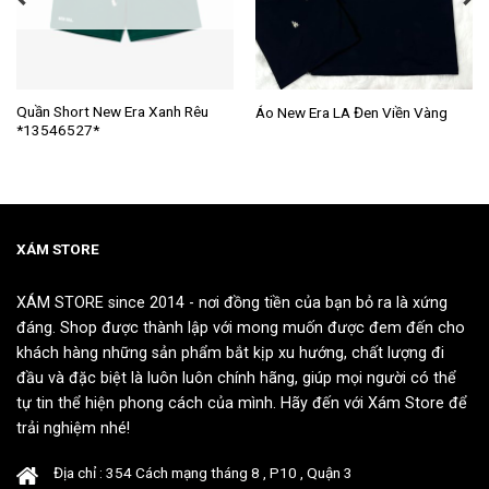
Sản
Sản
Quần Short New Era Xanh Rêu
Áo New Era LA Đen Viền Vàng
*13546527*
phẩm
phẩm
này
này
có
có
nhiều
nhiều
biến
biến
thể.
thể.
XÁM STORE
Các
Các
tùy
tùy
XÁM STORE since 2014 - nơi đồng tiền của bạn bỏ ra là xứng
chọn
chọn
đáng. Shop được thành lập với mong muốn được đem đến cho
có
có
khách hàng những sản phẩm bắt kịp xu hướng, chất lượng đi
thể
thể
đầu và đặc biệt là luôn luôn chính hãng, giúp mọi người có thể
được
được
tự tin thể hiện phong cách của mình. Hãy đến với Xám Store để
chọn
chọn
trải nghiệm nhé!
trên
trên
trang
trang
Địa chỉ : 354 Cách mạng tháng 8 , P10 , Quận 3
sản
sản