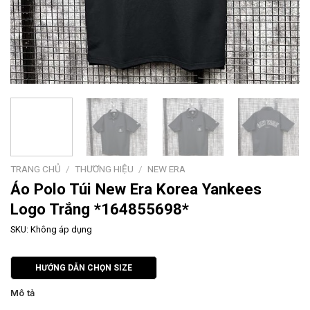
TRANG CHỦ
/
THƯƠNG HIỆU
/
NEW ERA
Áo Polo Túi New Era Korea Yankees
Logo Trắng *164855698*
SKU:
Không áp dụng
HƯỚNG DẪN CHỌN SIZE
Mô tả