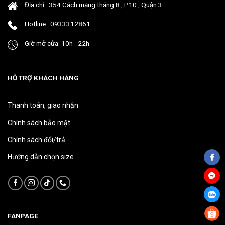
Địa chỉ : 354 Cách mạng tháng 8 , P10 , Quận 3
sản
sản
phẩm
phẩm
Hotline : 0933312861
Giờ mở cửa: 10h - 22h
HỖ TRỢ KHÁCH HÀNG
Thanh toán, giao nhận
Chính sách bảo mật
Chính sách đổi/trả
Hướng dẫn chọn size
FANPAGE