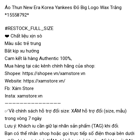
Áo Thun New Era Korea Yankees Đỏ Big Logo Wax Trắng
*15558792*
#RESTOCK_FULL_SIZE
❤️ Chất liệu xịn sò
Màu sắc trẻ trung
Bắt kịp xu hướng
Cam kết là hàng Authentic 100%,
Mua hàng tại các kênh chính hãng của shop:
Shopee: https://shopee.vn/xamstore.vn
Website: https://xamstore.vn/
Fb: Xám Store
Insta: xamstore.vn
———————————————
✅Về chính sách hỗ trợ đổi size: XÁM hỗ trợ đổi (size, mẫu)
trong vòng 7 ngày.
Lưu ý: Khách iu cần giữ lại nhãn sản phẩm (TAG) khi đổi.
Bạn có thể nhắn shop hoặc gọi trực tiếp số điện thoại bên dưới