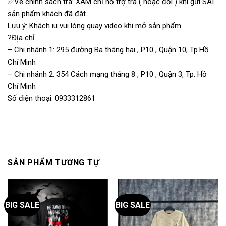
✅Về chính sách trả: XÁM chỉ hỗ trợ trả ( hoặc đổi ) khi gửi SAI
sản phẩm khách đã đặt.
Lưu ý: Khách iu vui lòng quay video khi mở sản phẩm
?Địa chỉ
– Chi nhánh 1: 295 đường Ba tháng hai , P10 , Quận 10, Tp.Hồ
Chí Minh
– Chi nhánh 2: 354 Cách mạng tháng 8 , P10 , Quận 3, Tp. Hồ
Chí Minh
Số điện thoại: 0933312861
SẢN PHẨM TƯƠNG TỰ
BIG SALE
BIG SALE