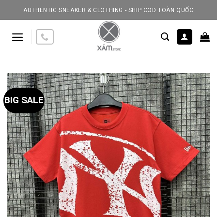
Skip
AUTHENTIC SNEAKER & CLOTHING - SHIP COD TOÀN QUỐC
to
content
BIG SALE