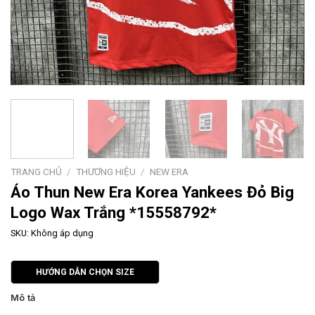
TRANG CHỦ
/
THƯƠNG HIỆU
/
NEW ERA
Áo Thun New Era Korea Yankees Đỏ Big
Logo Wax Trắng *15558792*
SKU:
Không áp dụng
HƯỚNG DẪN CHỌN SIZE
Mô tả