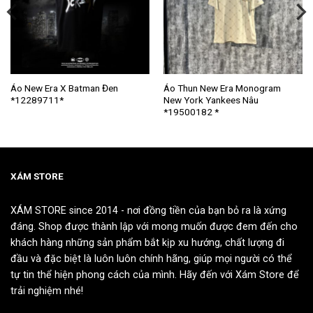
Sản
Sản
Áo New Era X Batman Đen
Áo Thun New Era Monogram
*12289711*
New York Yankees Nâu
phẩm
phẩm
*19500182 *
này
này
có
có
nhiều
nhiều
biến
biến
thể.
thể.
XÁM STORE
Các
Các
tùy
tùy
XÁM STORE since 2014 - nơi đồng tiền của bạn bỏ ra là xứng
chọn
chọn
đáng. Shop được thành lập với mong muốn được đem đến cho
có
có
khách hàng những sản phẩm bắt kịp xu hướng, chất lượng đi
thể
thể
đầu và đặc biệt là luôn luôn chính hãng, giúp mọi người có thể
được
được
tự tin thể hiện phong cách của mình. Hãy đến với Xám Store để
chọn
chọn
trải nghiệm nhé!
trên
trên
trang
trang