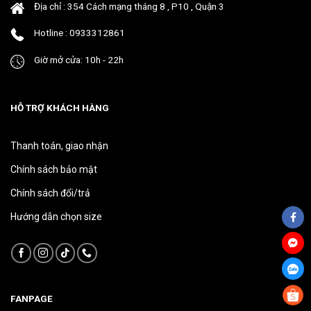
Địa chỉ : 354 Cách mạng tháng 8 , P10 , Quận 3
sản
sản
phẩm
phẩm
Hotline : 0933312861
Giờ mở cửa: 10h - 22h
HỖ TRỢ KHÁCH HÀNG
Thanh toán, giao nhận
Chính sách bảo mật
Chính sách đổi/trả
Hướng dẫn chọn size
FANPAGE