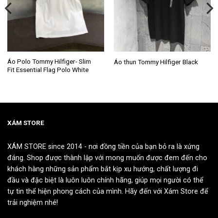
Sản
Sản
Áo Polo Tommy Hilfiger- Slim
Áo thun Tommy Hilfiger Black
Fit Essential Flag Polo White
phẩm
phẩm
này
này
có
có
nhiều
nhiều
biến
biến
thể.
thể.
XÁM STORE
Các
Các
tùy
tùy
XÁM STORE since 2014 - nơi đồng tiền của bạn bỏ ra là xứng
chọn
chọn
đáng. Shop được thành lập với mong muốn được đem đến cho
có
có
khách hàng những sản phẩm bắt kịp xu hướng, chất lượng đi
thể
thể
đầu và đặc biệt là luôn luôn chính hãng, giúp mọi người có thể
được
được
tự tin thể hiện phong cách của mình. Hãy đến với Xám Store để
chọn
chọn
trải nghiệm nhé!
trên
trên
trang
trang