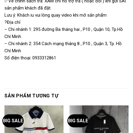
✅Về chính sách trả: XÁM chỉ hỗ trợ trả ( hoặc đổi ) khi gửi SAI
sản phẩm khách đã đặt.
Lưu ý: Khách iu vui lòng quay video khi mở sản phẩm
?Địa chỉ
– Chi nhánh 1: 295 đường Ba tháng hai , P10 , Quận 10, Tp.Hồ
Chí Minh
– Chi nhánh 2: 354 Cách mạng tháng 8 , P10 , Quận 3, Tp. Hồ
Chí Minh
Số điện thoại: 0933312861
SẢN PHẨM TƯƠNG TỰ
BIG SALE
BIG SALE