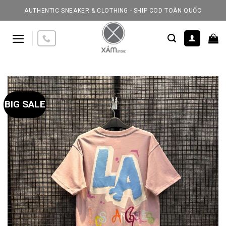
Skip
AUTHENTIC SNEAKER & CLOTHING - SHIP COD TOÀN QUỐC
to
content
BIG SALE