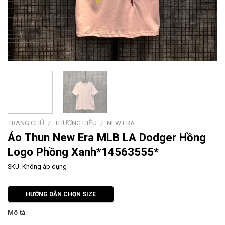
TRANG CHỦ
/
THƯƠNG HIỆU
/
NEW ERA
Áo Thun New Era MLB LA Dodger Hồng
Logo Phồng Xanh*14563555*
SKU:
Không áp dụng
HƯỚNG DẪN CHỌN SIZE
Mô tả