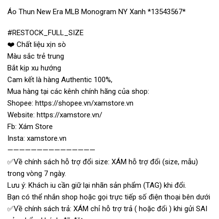
Áo Thun New Era MLB Monogram NY Xanh *13543567*
#RESTOCK_FULL_SIZE
❤️ Chất liệu xịn sò
Màu sắc trẻ trung
Bắt kịp xu hướng
Cam kết là hàng Authentic 100%,
Mua hàng tại các kênh chính hãng của shop:
Shopee: https://shopee.vn/xamstore.vn
Website: https://xamstore.vn/
Fb: Xám Store
Insta: xamstore.vn
———————————————
✅Về chính sách hỗ trợ đổi size: XÁM hỗ trợ đổi (size, mẫu)
trong vòng 7 ngày.
Lưu ý: Khách iu cần giữ lại nhãn sản phẩm (TAG) khi đổi.
Bạn có thể nhắn shop hoặc gọi trực tiếp số điện thoại bên dưới
✅Về chính sách trả: XÁM chỉ hỗ trợ trả ( hoặc đổi ) khi gửi SAI