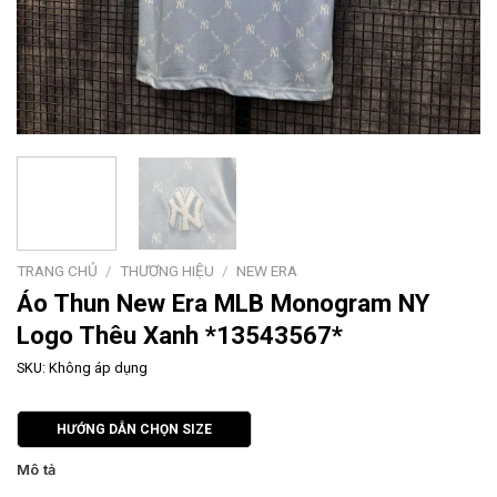
TRANG CHỦ
/
THƯƠNG HIỆU
/
NEW ERA
Áo Thun New Era MLB Monogram NY
Logo Thêu Xanh *13543567*
SKU:
Không áp dụng
HƯỚNG DẪN CHỌN SIZE
Mô tả