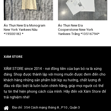
Sản
Sản
Áo Thun New Era Monogram
Áo Thun New Era
New York Yankees Nâu
Cooperstonw New York
phẩm
phẩm
*19500182 *
Yankees Trắng *13516794*
này
này
có
có
nhiều
nhiều
biến
biến
thể.
thể.
XÁM STORE
Các
Các
tùy
tùy
XÁM STORE since 2014 - nơi đồng tiền của bạn bỏ ra là xứng
chọn
chọn
đáng. Shop được thành lập với mong muốn được đem đến cho
có
có
khách hàng những sản phẩm bắt kịp xu hướng, chất lượng đi
thể
thể
đầu và đặc biệt là luôn luôn chính hãng, giúp mọi người có thể
được
được
tự tin thể hiện phong cách của mình. Hãy đến với Xám Store để
chọn
chọn
trải nghiệm nhé!
trên
trên
trang
trang
Địa chỉ : 354 Cách mạng tháng 8 , P10 , Quận 3
sản
sản