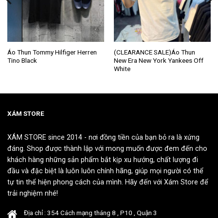
Sản
Sản
Áo Thun Tommy Hilfiger Herren
(CLEARANCE SALE)Áo Thun
Tino Black
New Era New York Yankees Off
phẩm
phẩm
White
này
này
có
có
nhiều
nhiều
biến
biến
thể.
thể.
XÁM STORE
Các
Các
tùy
tùy
XÁM STORE since 2014 - nơi đồng tiền của bạn bỏ ra là xứng
chọn
chọn
đáng. Shop được thành lập với mong muốn được đem đến cho
có
có
khách hàng những sản phẩm bắt kịp xu hướng, chất lượng đi
thể
thể
đầu và đặc biệt là luôn luôn chính hãng, giúp mọi người có thể
được
được
tự tin thể hiện phong cách của mình. Hãy đến với Xám Store để
chọn
chọn
trải nghiệm nhé!
trên
trên
trang
trang
Địa chỉ : 354 Cách mạng tháng 8 , P10 , Quận 3
sản
sản