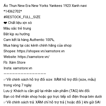
Áo Thun New Era New Yorks Yankees 1923 Xanh navi
*14362702*
#RESTOCK_FULL_SIZE
❤️ Chất liệu xịn sò
Màu sắc trẻ trung
Bắt kịp xu hướng
Cam kết là hàng Authentic 100%,
Mua hàng tại các kênh chính hãng của shop:
Shopee: https://shopee.vn/xamstore.vn
Website: https://xamstore.vn/
Fb: Xám Store
Insta: xamstore.vn
———————————————
✅Về chính sách hỗ trợ đổi size: XÁM hỗ trợ đổi (size, mẫu)
trong vòng 7 ngày.
Lưu ý: Khách iu cần giữ lại nhãn sản phẩm (TAG) khi đổi.
Bạn có thể nhắn shop hoặc gọi trực tiếp số điện thoại bên dưới
✅Về chính sách trả: XÁM chỉ hỗ trợ trả ( hoặc đổi ) khi gửi SAI