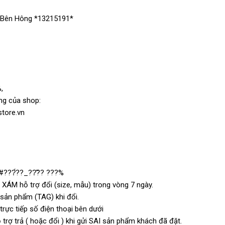
 Bên Hông *13215191*
,
ng của shop:
store.vn
#???́??_??̃?? ???%
 XÁM hỗ trợ đổi (size, mẫu) trong vòng 7 ngày.
n sản phẩm (TAG) khi đổi.
rực tiếp số điện thoại bên dưới
trợ trả ( hoặc đổi ) khi gửi SAI sản phẩm khách đã đặt.