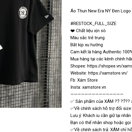
Áo Thun New Era NY Đen Logo
#RESTOCK_FULL_SIZE
❤️ Chất liệu xịn sò
Màu sắc trẻ trung
Bắt kịp xu hướng
Cam kết là hàng Authentic 100%
Mua hàng tại các kênh chính hã
Shopee: https://shopee.vn/xam
Website: https://xamstore.vn/
Fb: Xám Store
Insta: xamstore.vn
———————————————
✅ Sản phẩm của XÁM ??̀ ??̀?? 
✅Về chính sách hỗ trợ đổi size:
Lưu ý: Khách iu cần giữ lại nhã
Bạn có thể nhắn shop hoặc gọi t
✅Về chính sách trả: XÁM chỉ hỗ 