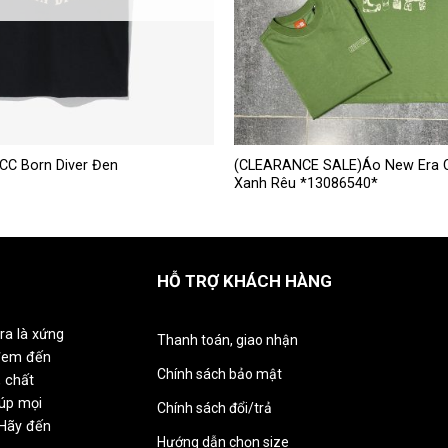
Sản
CC Born Diver Đen
(CLEARANCE SALE)Áo New Era 
Xanh Rêu *13086540*
phẩm
này
có
nhiều
HỖ TRỢ KHÁCH HÀNG
biến
thể.
Các
ra là xứng
Thanh toán, giao nhận
tùy
đem đến
chọn
Chính sách bảo mật
 chất
có
iúp mọi
Chính sách đổi/trả
thể
 Hãy đến
được
Hướng dẫn chọn size