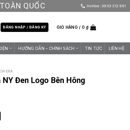
D TOÀN QUỐC
Hotline: 0933 312 861
GIỎ HÀNG /
0
₫
ĐĂNG NHẬP / ĐĂNG KÝ
KIỆN
HƯỚNG DẪN – CHÍNH SÁCH
TIN TỨC
LIÊN HỆ
EW ERA
a NY Đen Logo Bên Hông