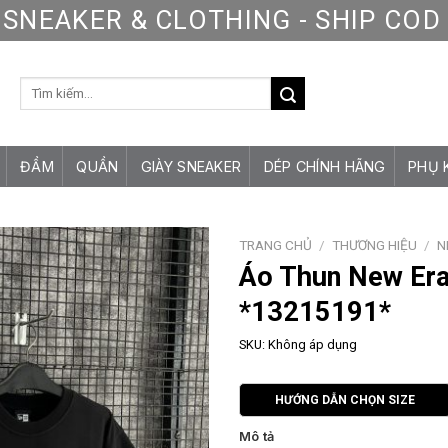
SNEAKER & CLOTHING - SHIP CO
Tìm
kiếm:
ĐẦM
QUẦN
GIÀY SNEAKER
DÉP CHÍNH HÃNG
PHỤ 
TRANG CHỦ
/
THƯƠNG HIỆU
/
N
Áo Thun New Er
*13215191*
SKU:
Không áp dụng
HƯỚNG DẪN CHỌN SIZE
Mô tả