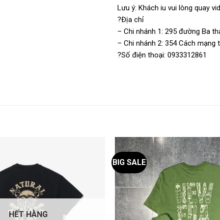
Lưu ý: Khách iu vui lòng quay 
?Địa chỉ
– Chi nhánh 1: 295 đường Ba thá
– Chi nhánh 2: 354 Cách mạng th
?Số điện thoại: 0933312861
BIG SALE
HẾT HÀNG