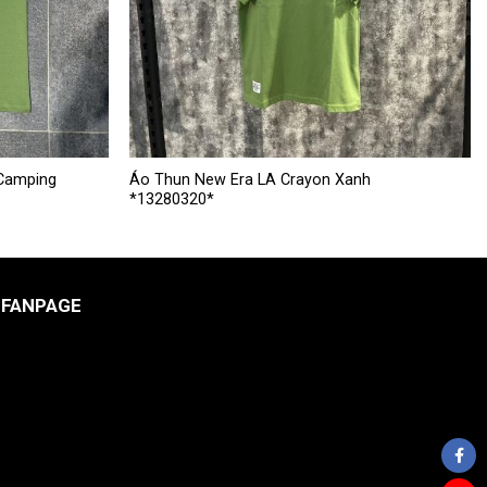
Sản
Camping
Áo Thun New Era LA Crayon Xanh
*13280320*
phẩm
này
có
nhiều
FANPAGE
biến
thể.
Các
tùy
chọn
có
thể
được