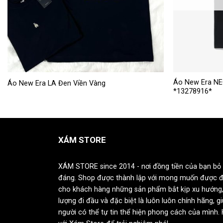
Sản
Sản
Áo New Era NE
Áo New Era LA Đen Viền Vàng
*13278916*
phẩm
phẩm
này
này
có
có
nhiều
nhiều
XÁM STORE
biến
biến
thể.
thể.
Các
Các
XÁM STORE since 2014 - nơi đồng tiền của bạn bỏ 
tùy
tùy
đáng. Shop được thành lập với mong muốn được 
chọn
chọn
cho khách hàng những sản phẩm bắt kịp xu hướng,
có
có
lượng đi đầu và đặc biệt là luôn luôn chính hãng, g
thể
thể
người có thể tự tin thể hiện phong cách của mình.
được
được