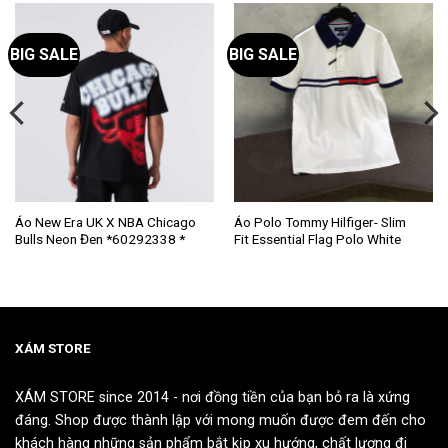
BIG SALE
BIG SALE
Sản
Sản
Áo New Era UK X NBA Chicago
Áo Polo Tommy Hilfiger- Slim
Bulls Neon Đen *60292338 *
Fit Essential Flag Polo White
phẩm
phẩm
này
này
có
có
nhiều
nhiều
biến
biến
thể.
thể.
XÁM STORE
Các
Các
tùy
tùy
XÁM STORE since 2014 - nơi đồng tiền của bạn bỏ ra là xứng
chọn
chọn
đáng. Shop được thành lập với mong muốn được đem đến cho
có
có
khách hàng những sản phẩm bắt kịp xu hướng, chất lượng đi