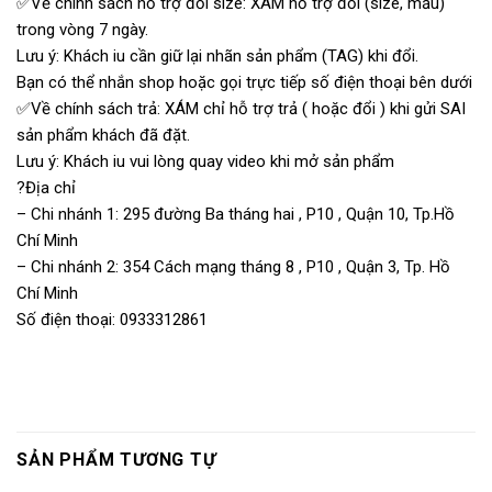
✅Về chính sách hỗ trợ đổi size: XÁM hỗ trợ đổi (size, mẫu)
trong vòng 7 ngày.
Lưu ý: Khách iu cần giữ lại nhãn sản phẩm (TAG) khi đổi.
Bạn có thể nhắn shop hoặc gọi trực tiếp số điện thoại bên dưới
✅Về chính sách trả: XÁM chỉ hỗ trợ trả ( hoặc đổi ) khi gửi SAI
sản phẩm khách đã đặt.
Lưu ý: Khách iu vui lòng quay video khi mở sản phẩm
?Địa chỉ
– Chi nhánh 1: 295 đường Ba tháng hai , P10 , Quận 10, Tp.Hồ
Chí Minh
– Chi nhánh 2: 354 Cách mạng tháng 8 , P10 , Quận 3, Tp. Hồ
Chí Minh
Số điện thoại: 0933312861
SẢN PHẨM TƯƠNG TỰ