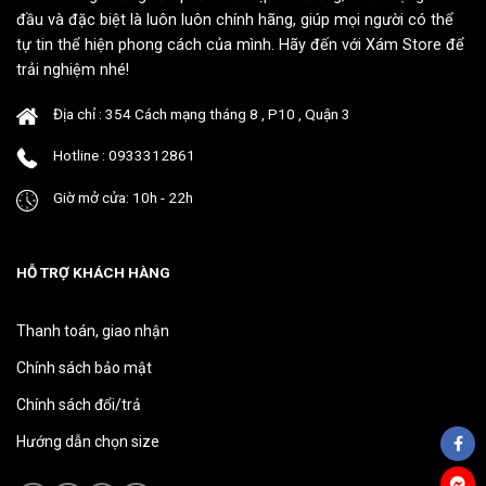
thể
thể
đầu và đặc biệt là luôn luôn chính hãng, giúp mọi người có thể
được
được
tự tin thể hiện phong cách của mình. Hãy đến với Xám Store để
chọn
chọn
trải nghiệm nhé!
trên
trên
trang
trang
Địa chỉ : 354 Cách mạng tháng 8 , P10 , Quận 3
sản
sản
phẩm
phẩm
Hotline : 0933312861
Giờ mở cửa: 10h - 22h
HỖ TRỢ KHÁCH HÀNG
Thanh toán, giao nhận
Chính sách bảo mật
Chính sách đổi/trả
Hướng dẫn chọn size