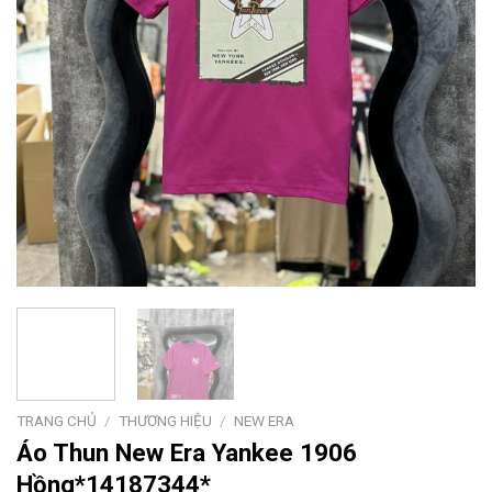
TRANG CHỦ
/
THƯƠNG HIỆU
/
NEW ERA
Áo Thun New Era Yankee 1906
Hồng*14187344*