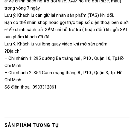
✅Về chính sách hỗ trợ đổi size: XÁM hỗ trợ đổi (size, mẫu)
trong vòng 7 ngày.
Lưu ý: Khách iu cần giữ lại nhãn sản phẩm (TAG) khi đổi.
Bạn có thể nhắn shop hoặc gọi trực tiếp số điện thoại bên dưới
✅Về chính sách trả: XÁM chỉ hỗ trợ trả ( hoặc đổi ) khi gửi SAI
sản phẩm khách đã đặt.
Lưu ý: Khách iu vui lòng quay video khi mở sản phẩm
?Địa chỉ
– Chi nhánh 1: 295 đường Ba tháng hai , P10 , Quận 10, Tp.Hồ
Chí Minh
– Chi nhánh 2: 354 Cách mạng tháng 8 , P10 , Quận 3, Tp. Hồ
Chí Minh
Số điện thoại: 0933312861
SẢN PHẨM TƯƠNG TỰ