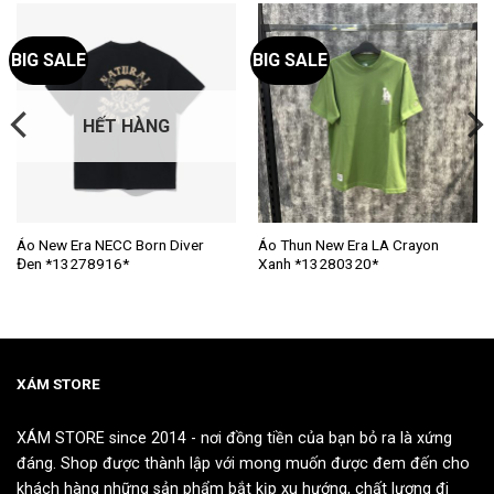
BIG SALE
BIG SALE
HẾT HÀNG
Sản
Sản
Áo New Era NECC Born Diver
Áo Thun New Era LA Crayon
Đen *13278916*
Xanh *13280320*
phẩm
phẩm
này
này
có
có
nhiều
nhiều
biến
biến
thể.
thể.
XÁM STORE
Các
Các
tùy
tùy
XÁM STORE since 2014 - nơi đồng tiền của bạn bỏ ra là xứng
chọn
chọn
đáng. Shop được thành lập với mong muốn được đem đến cho
có
có
khách hàng những sản phẩm bắt kịp xu hướng, chất lượng đi