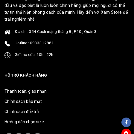
thể
thể
đầu và đặc biệt là luôn luôn chính hãng, giúp mọi người có thể
được
được
tự tin thể hiện phong cách của mình. Hãy đến với Xám Store để
chọn
chọn
trải nghiệm nhé!
trên
trên
trang
trang
Địa chỉ : 354 Cách mạng tháng 8 , P10 , Quận 3
sản
sản
phẩm
phẩm
Hotline : 0933312861
Giờ mở cửa: 10h - 22h
HỖ TRỢ KHÁCH HÀNG
Thanh toán, giao nhận
Chính sách bảo mật
Chính sách đổi/trả
Hướng dẫn chọn size