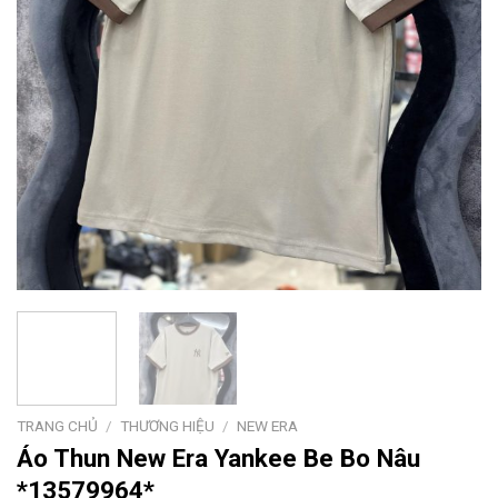
TRANG CHỦ
/
THƯƠNG HIỆU
/
NEW ERA
Áo Thun New Era Yankee Be Bo Nâu
*13579964*