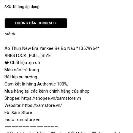
SKU:
Không áp dụng
HƯỚNG DẪN CHỌN SIZE
Mô tả
Áo Thun New Era Yankee Be Bo Nâu *13579964*
#RESTOCK_FULL_SIZE
❤️ Chất liệu xịn sò
Màu sắc trẻ trung
Bắt kịp xu hướng
Cam kết là hàng Authentic 100%,
Mua hàng tại các kênh chính hãng của shop:
Shopee: https://shopee.vn/xamstore.vn
Website: https://xamstore.vn/
Fb: Xám Store
Insta: xamstore.vn
———————————————