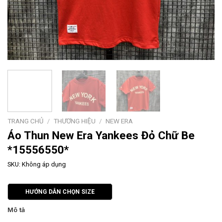
TRANG CHỦ
/
THƯƠNG HIỆU
/
NEW ERA
Áo Thun New Era Yankees Đỏ Chữ Be
*15556550*
SKU:
Không áp dụng
HƯỚNG DẪN CHỌN SIZE
Mô tả