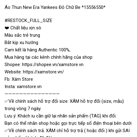
Áo Thun New Era Yankees Đỏ Chữ Be *15556550*
#RESTOCK_FULL_SIZE
❤️ Chất liệu xịn sò
Màu sắc trẻ trung
Bắt kịp xu hướng
Cam kết là hàng Authentic 100%,
Mua hàng tại các kênh chính hãng của shop:
Shopee: https://shopee.vn/xamstore.vn
Website: https://xamstore.vn/
Fb: Xám Store
Insta: xamstore.vn
———————————————
✅Về chính sách hỗ trợ đổi size: XÁM hỗ trợ đổi (size, mẫu)
trong vòng 7 ngày.
Lưu ý: Khách iu cần giữ lại nhãn sản phẩm (TAG) khi đổi.
Bạn có thể nhắn shop hoặc gọi trực tiếp số điện thoại bên dưới
✅Về chính sách trả: XÁM chỉ hỗ trợ trả ( hoặc đổi ) khi gửi SAI