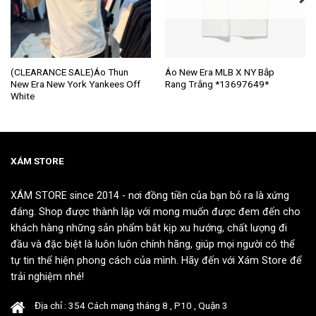
Sản
Sản
(CLEARANCE SALE)Áo Thun
Áo New Era MLB X NY Bắp
New Era New York Yankees Off
Rang Trắng *13697649*
phẩm
phẩm
White
này
này
có
có
nhiều
nhiều
biến
biến
thể.
thể.
XÁM STORE
Các
Các
tùy
tùy
XÁM STORE since 2014 - nơi đồng tiền của bạn bỏ ra là xứng
chọn
chọn
đáng. Shop được thành lập với mong muốn được đem đến cho
có
có
khách hàng những sản phẩm bắt kịp xu hướng, chất lượng đi
thể
thể
đầu và đặc biệt là luôn luôn chính hãng, giúp mọi người có thể
được
được
tự tin thể hiện phong cách của mình. Hãy đến với Xám Store để
chọn
chọn
trải nghiệm nhé!
trên
trên
trang
trang
Địa chỉ : 354 Cách mạng tháng 8 , P10 , Quận 3
sản
sản