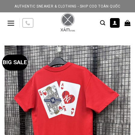
Skip
AUTHENTIC SNEAKER & CLOTHING - SHIP COD TOÀN QUỐC
to
content
BIG SALE