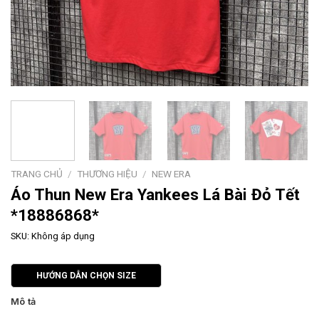
TRANG CHỦ
/
THƯƠNG HIỆU
/
NEW ERA
Áo Thun New Era Yankees Lá Bài Đỏ Tết
*18886868*
SKU:
Không áp dụng
HƯỚNG DẪN CHỌN SIZE
Mô tả