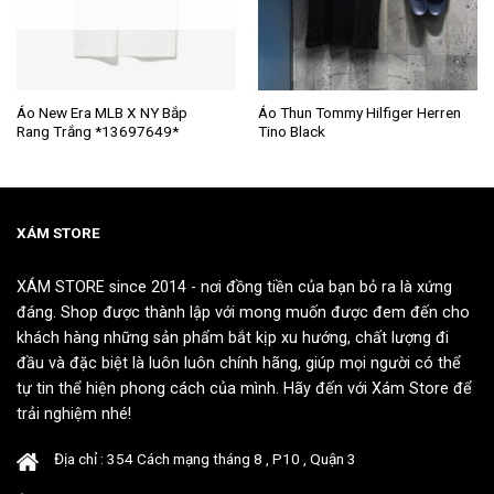
Sản
Sản
Áo New Era MLB X NY Bắp
Áo Thun Tommy Hilfiger Herren
Rang Trắng *13697649*
Tino Black
phẩm
phẩm
này
này
có
có
nhiều
nhiều
biến
biến
XÁM STORE
thể.
thể.
Các
Các
XÁM STORE since 2014 - nơi đồng tiền của bạn bỏ ra là xứng
tùy
tùy
đáng. Shop được thành lập với mong muốn được đem đến cho
chọn
chọn
khách hàng những sản phẩm bắt kịp xu hướng, chất lượng đi
có
có
đầu và đặc biệt là luôn luôn chính hãng, giúp mọi người có thể
thể
thể
tự tin thể hiện phong cách của mình. Hãy đến với Xám Store để
được
được
chọn
chọn
trải nghiệm nhé!
trên
trên
trang
trang
Địa chỉ : 354 Cách mạng tháng 8 , P10 , Quận 3
sản
sản