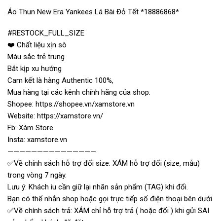
Áo Thun New Era Yankees Lá Bài Đỏ Tết *18886868*
#RESTOCK_FULL_SIZE
❤️ Chất liệu xịn sò
Màu sắc trẻ trung
Bắt kịp xu hướng
Cam kết là hàng Authentic 100%,
Mua hàng tại các kênh chính hãng của shop:
Shopee: https://shopee.vn/xamstore.vn
Website: https://xamstore.vn/
Fb: Xám Store
Insta: xamstore.vn
———————————————
✅Về chính sách hỗ trợ đổi size: XÁM hỗ trợ đổi (size, mẫu)
trong vòng 7 ngày.
Lưu ý: Khách iu cần giữ lại nhãn sản phẩm (TAG) khi đổi.
Bạn có thể nhắn shop hoặc gọi trực tiếp số điện thoại bên dưới
✅Về chính sách trả: XÁM chỉ hỗ trợ trả ( hoặc đổi ) khi gửi SAI