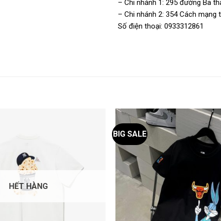
– Chi nhánh 1: 295 đường Ba thá
– Chi nhánh 2: 354 Cách mạng th
Số điện thoại: 0933312861
BIG SALE
HẾT HÀNG