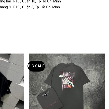
ng hai , P10 , Quận 10, Tp.Hồ Chí Minh
áng 8 , P10 , Quận 3, Tp. Hồ Chí Minh
BIG SALE