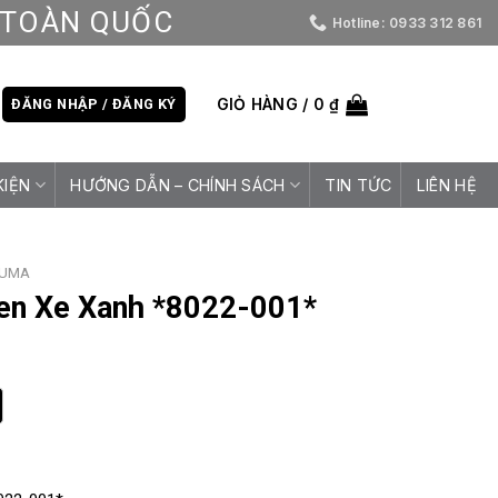
D TOÀN QUỐC
Hotline: 0933 312 861
GIỎ HÀNG /
0
₫
ĐĂNG NHẬP / ĐĂNG KÝ
KIỆN
HƯỚNG DẪN – CHÍNH SÁCH
TIN TỨC
LIÊN HỆ
UMA
en Xe Xanh *8022-001*