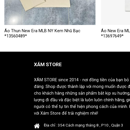
Sản
Sản
Áo Thun New Era MLB NY Kem Nhũ Bạc
Áo New Era ML
*13560489*
*13697649*
phẩm
phẩm
này
này
có
có
nhiều
nhiều
XÁM STORE
biến
biến
thể.
thể.
Các
Các
XÁM STORE since 2014 - nơi đồng tiền của bạn bỏ 
tùy
tùy
đáng. Shop được thành lập với mong muốn được 
chọn
chọn
cho khách hàng những sản phẩm bắt kịp xu hướng,
có
có
lượng đi đầu và đặc biệt là luôn luôn chính hãng, g
thể
thể
người có thể tự tin thể hiện phong cách của mình.
được
được
với Xám Store để trải nghiệm nhé!
chọn
chọn
trên
trên
Địa chỉ : 354 Cách mạng tháng 8 , P10 , Quận 3