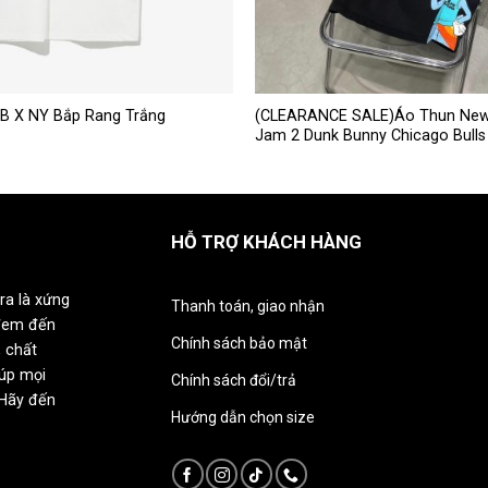
Sản
B X NY Bắp Rang Trắng
(CLEARANCE SALE)Áo Thun New
Jam 2 Dunk Bunny Chicago Bulls
phẩm
này
có
nhiều
HỖ TRỢ KHÁCH HÀNG
biến
thể.
Các
ra là xứng
Thanh toán, giao nhận
tùy
đem đến
chọn
Chính sách bảo mật
 chất
có
iúp mọi
Chính sách đổi/trả
thể
 Hãy đến
được
Hướng dẫn chọn size
chọn
trên