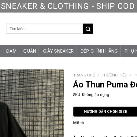
SNEAKER & CLOTHING - SHIP CO
Tìm
kiếm:
ĐẦM
QUẦN
GIÀY SNEAKER
DÉP CHÍNH HÃNG
PHỤ 
TRANG CHỦ
/
THƯƠNG HIỆU
/
P
Áo Thun Puma Đ
SKU:
Không áp dụng
HƯỚNG DẪN CHỌN SIZE
Mô tả