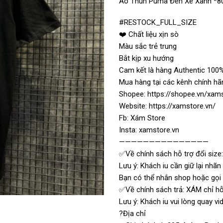
Áo Thun Puma Đen Xe Xanh *8
#RESTOCK_FULL_SIZE
❤️ Chất liệu xịn sò
Màu sắc trẻ trung
Bắt kịp xu hướng
Cam kết là hàng Authentic 100%
Mua hàng tại các kênh chính hã
Shopee: https://shopee.vn/xam
Website: https://xamstore.vn/
Fb: Xám Store
Insta: xamstore.vn
———————————————
✅Về chính sách hỗ trợ đổi size:
Lưu ý: Khách iu cần giữ lại nhã
Bạn có thể nhắn shop hoặc gọi t
✅Về chính sách trả: XÁM chỉ hỗ 
Lưu ý: Khách iu vui lòng quay 
?Địa chỉ