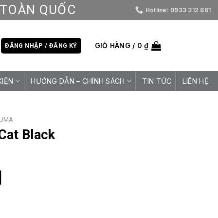
D TOÀN QUỐC
Hotline: 0933 312 861
GIỎ HÀNG /
0
₫
ĐĂNG NHẬP / ĐĂNG KÝ
KIỆN
HƯỚNG DẪN – CHÍNH SÁCH
TIN TỨC
LIÊN HỆ
UMA
Cat Black