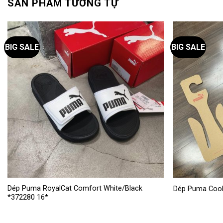
SẢN PHẨM TƯƠNG TỰ
BIG SALE
BIG SALE
Sản
Sản
Dép Puma RoyalCat Comfort White/Black
Dép Puma Cool
*372280 16*
phẩm
phẩm
này
này
có
có