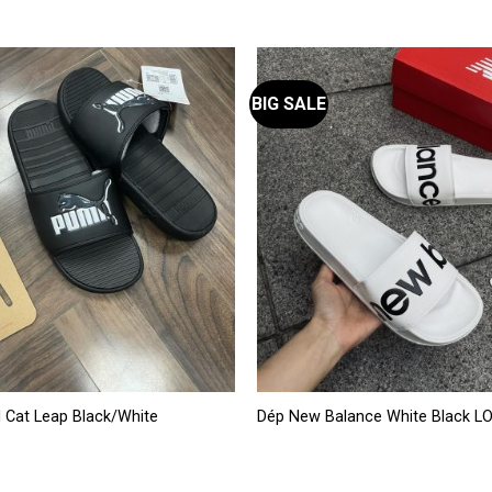
BIG SALE
Sản
 Cat Leap Black/White
Dép New Balance White Black L
phẩm
này
có