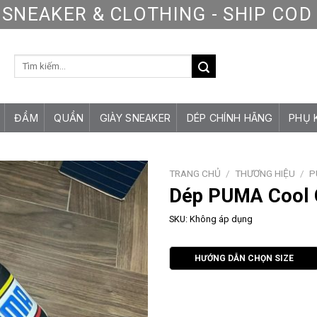
SNEAKER & CLOTHING - SHIP CO
Tìm
kiếm:
ĐẦM
QUẦN
GIÀY SNEAKER
DÉP CHÍNH HÃNG
PHỤ 
TRANG CHỦ
/
THƯƠNG HIỆU
/
P
Dép PUMA Cool 
SKU:
Không áp dụng
HƯỚNG DẪN CHỌN SIZE