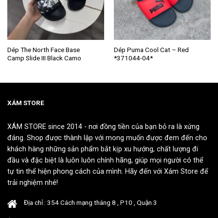
Sản
Sản
Dép The North Face Base
Dép Puma Cool Cat – Red
Camp Slide III Black Camo
*371044-04*
phẩm
phẩm
này
này
có
có
nhiều
nhiều
biến
biến
XÁM STORE
thể.
thể.
Các
Các
XÁM STORE since 2014 - nơi đồng tiền của bạn bỏ ra là xứng
tùy
tùy
đáng. Shop được thành lập với mong muốn được đem đến cho
chọn
chọn
khách hàng những sản phẩm bắt kịp xu hướng, chất lượng đi
có
có
đầu và đặc biệt là luôn luôn chính hãng, giúp mọi người có thể
thể
thể
tự tin thể hiện phong cách của mình. Hãy đến với Xám Store để
được
được
chọn
chọn
trải nghiệm nhé!
trên
trên
trang
trang
Địa chỉ : 354 Cách mạng tháng 8 , P10 , Quận 3
sản
sản