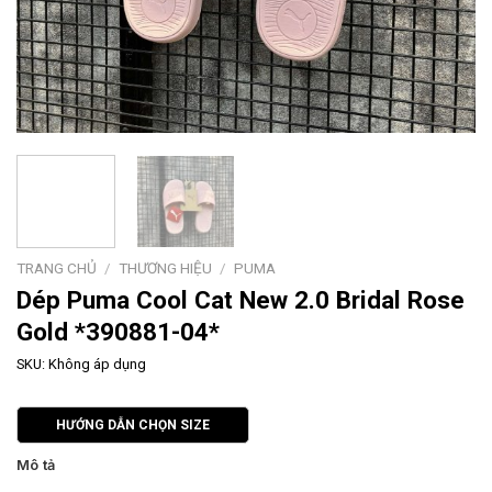
TRANG CHỦ
/
THƯƠNG HIỆU
/
PUMA
Dép Puma Cool Cat New 2.0 Bridal Rose
Gold *390881-04*
SKU:
Không áp dụng
HƯỚNG DẪN CHỌN SIZE
Mô tả