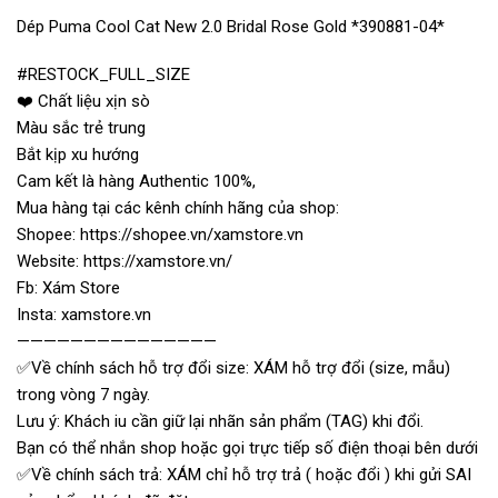
Dép Puma Cool Cat New 2.0 Bridal Rose Gold *390881-04*
#RESTOCK_FULL_SIZE
❤️ Chất liệu xịn sò
Màu sắc trẻ trung
Bắt kịp xu hướng
Cam kết là hàng Authentic 100%,
Mua hàng tại các kênh chính hãng của shop:
Shopee: https://shopee.vn/xamstore.vn
Website: https://xamstore.vn/
Fb: Xám Store
Insta: xamstore.vn
———————————————
✅Về chính sách hỗ trợ đổi size: XÁM hỗ trợ đổi (size, mẫu)
trong vòng 7 ngày.
Lưu ý: Khách iu cần giữ lại nhãn sản phẩm (TAG) khi đổi.
Bạn có thể nhắn shop hoặc gọi trực tiếp số điện thoại bên dưới
✅Về chính sách trả: XÁM chỉ hỗ trợ trả ( hoặc đổi ) khi gửi SAI