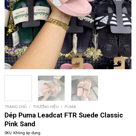
TRANG CHỦ
/
THƯƠNG HIỆU
/
PUMA
Dép Puma Leadcat FTR Suede Classic
Pink Sand
SKU:
Không áp dụng