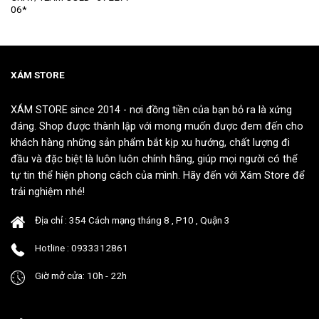
này
này
06*
có
có
nhiều
nhiều
biến
biến
thể.
thể.
XÁM STORE
Các
Các
tùy
tùy
chọn
chọn
XÁM STORE since 2014 - nơi đồng tiền của bạn bỏ ra là xứng
có
có
đáng. Shop được thành lập với mong muốn được đem đến cho
thể
thể
khách hàng những sản phẩm bắt kịp xu hướng, chất lượng đi
được
được
đầu và đặc biệt là luôn luôn chính hãng, giúp mọi người có thể
chọn
chọn
tự tin thể hiện phong cách của mình. Hãy đến với Xám Store để
trên
trên
trải nghiệm nhé!
trang
trang
sản
sản
Địa chỉ : 354 Cách mạng tháng 8 , P10 , Quận 3
phẩm
phẩm
Hotline : 0933312861
Giờ mở cửa: 10h - 22h