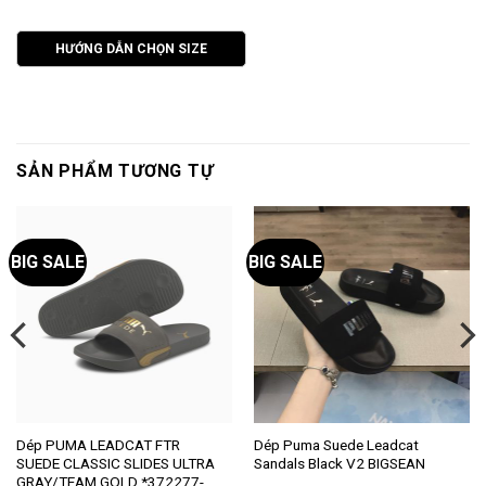
HƯỚNG DẪN CHỌN SIZE
SẢN PHẨM TƯƠNG TỰ
BIG SALE
BIG SALE
Sản
Sản
Dép PUMA LEADCAT FTR
Dép Puma Suede Leadcat
SUEDE CLASSIC SLIDES ULTRA
Sandals Black V2 BIGSEAN
phẩm
phẩm
GRAY/TEAM GOLD *372277-