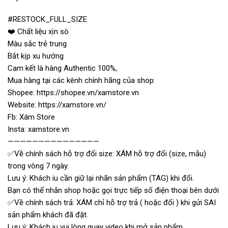
#RESTOCK_FULL_SIZE
❤️ Chất liệu xịn sò
Màu sắc trẻ trung
Bắt kịp xu hướng
Cam kết là hàng Authentic 100%,
Mua hàng tại các kênh chính hãng của shop:
Shopee: https://shopee.vn/xamstore.vn
Website: https://xamstore.vn/
Fb: Xám Store
Insta: xamstore.vn
———————————————
✅Về chính sách hỗ trợ đổi size: XÁM hỗ trợ đổi (size, mẫu)
trong vòng 7 ngày.
Lưu ý: Khách iu cần giữ lại nhãn sản phẩm (TAG) khi đổi.
Bạn có thể nhắn shop hoặc gọi trực tiếp số điện thoại bên dưới
✅Về chính sách trả: XÁM chỉ hỗ trợ trả ( hoặc đổi ) khi gửi SAI
sản phẩm khách đã đặt.
Lưu ý: Khách iu vui lòng quay video khi mở sản phẩm