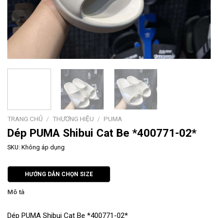
TRANG CHỦ
/
THƯƠNG HIỆU
/
PUMA
Dép PUMA Shibui Cat Be *400771-02*
SKU:
Không áp dụng
HƯỚNG DẪN CHỌN SIZE
Mô tả
Dép PUMA Shibui Cat Be *400771-02*