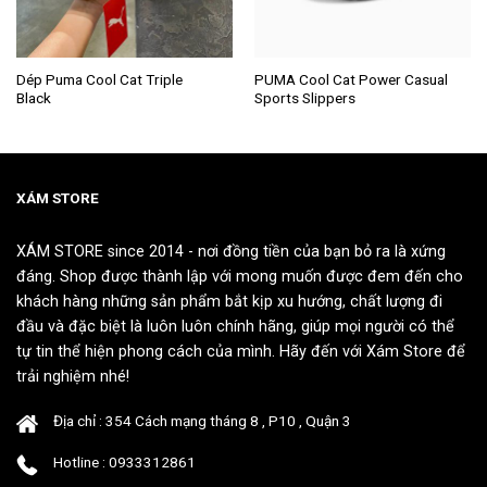
Sản
Sản
Dép Puma Cool Cat Triple
PUMA Cool Cat Power Casual
Black
Sports Slippers
phẩm
phẩm
này
này
có
có
nhiều
nhiều
biến
biến
XÁM STORE
thể.
thể.
Các
Các
XÁM STORE since 2014 - nơi đồng tiền của bạn bỏ ra là xứng
tùy
tùy
đáng. Shop được thành lập với mong muốn được đem đến cho
chọn
chọn
khách hàng những sản phẩm bắt kịp xu hướng, chất lượng đi
có
có
đầu và đặc biệt là luôn luôn chính hãng, giúp mọi người có thể
thể
thể
tự tin thể hiện phong cách của mình. Hãy đến với Xám Store để
được
được
chọn
chọn
trải nghiệm nhé!
trên
trên
trang
trang
Địa chỉ : 354 Cách mạng tháng 8 , P10 , Quận 3
sản
sản
Hotline : 0933312861
phẩm
phẩm