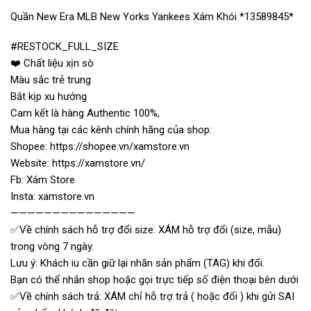
Quần New Era MLB New Yorks Yankees Xám Khói *13589845*
#RESTOCK_FULL_SIZE
❤️ Chất liệu xịn sò
Màu sắc trẻ trung
Bắt kịp xu hướng
Cam kết là hàng Authentic 100%,
Mua hàng tại các kênh chính hãng của shop:
Shopee: https://shopee.vn/xamstore.vn
Website: https://xamstore.vn/
Fb: Xám Store
Insta: xamstore.vn
———————————————
✅Về chính sách hỗ trợ đổi size: XÁM hỗ trợ đổi (size, mẫu)
trong vòng 7 ngày.
Lưu ý: Khách iu cần giữ lại nhãn sản phẩm (TAG) khi đổi.
Bạn có thể nhắn shop hoặc gọi trực tiếp số điện thoại bên dưới
✅Về chính sách trả: XÁM chỉ hỗ trợ trả ( hoặc đổi ) khi gửi SAI