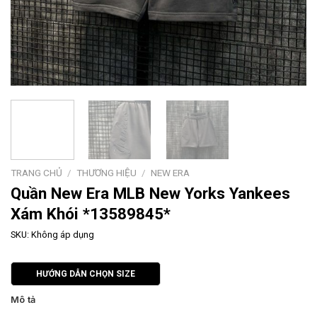
TRANG CHỦ
/
THƯƠNG HIỆU
/
NEW ERA
Quần New Era MLB New Yorks Yankees
Xám Khói *13589845*
SKU:
Không áp dụng
HƯỚNG DẪN CHỌN SIZE
Mô tả