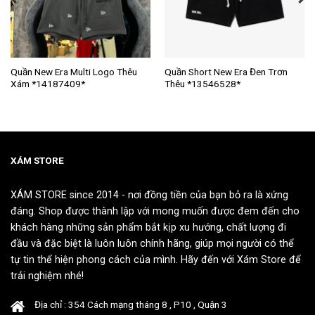
Sản
Sản
Quần New Era Multi Logo Thêu
Quần Short New Era Đen Trơn
Xám *14187409*
Thêu *13546528*
phẩm
phẩm
này
này
có
có
nhiều
nhiều
biến
biến
thể.
thể.
XÁM STORE
Các
Các
tùy
tùy
XÁM STORE since 2014 - nơi đồng tiền của bạn bỏ ra là xứng
chọn
chọn
đáng. Shop được thành lập với mong muốn được đem đến cho
có
có
khách hàng những sản phẩm bắt kịp xu hướng, chất lượng đi
thể
thể
đầu và đặc biệt là luôn luôn chính hãng, giúp mọi người có thể
được
được
tự tin thể hiện phong cách của mình. Hãy đến với Xám Store để
chọn
chọn
trải nghiệm nhé!
trên
trên
trang
trang
Địa chỉ : 354 Cách mạng tháng 8 , P10 , Quận 3
sản
sản