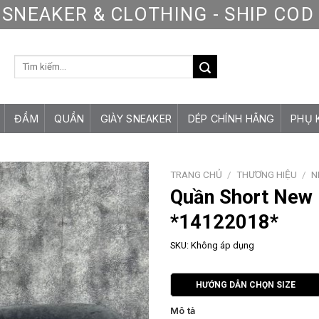
SNEAKER & CLOTHING - SHIP CO
Tìm
kiếm:
ĐẦM
QUẦN
GIÀY SNEAKER
DÉP CHÍNH HÃNG
PHỤ 
TRANG CHỦ
/
THƯƠNG HIỆU
/
N
Quần Short New 
*14122018*
SKU:
Không áp dụng
HƯỚNG DẪN CHỌN SIZE
Mô tả