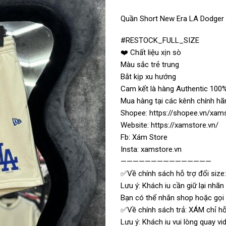
Quần Short New Era LA Dodger
#RESTOCK_FULL_SIZE
❤️ Chất liệu xịn sò
Màu sắc trẻ trung
Bắt kịp xu hướng
Cam kết là hàng Authentic 100%
Mua hàng tại các kênh chính hã
Shopee: https://shopee.vn/xam
Website: https://xamstore.vn/
Fb: Xám Store
Insta: xamstore.vn
———————————————
✅Về chính sách hỗ trợ đổi size:
Lưu ý: Khách iu cần giữ lại nhã
Bạn có thể nhắn shop hoặc gọi t
✅Về chính sách trả: XÁM chỉ hỗ 
Lưu ý: Khách iu vui lòng quay 