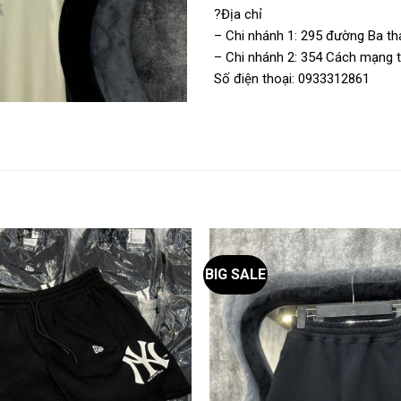
?Địa chỉ
– Chi nhánh 1: 295 đường Ba thá
– Chi nhánh 2: 354 Cách mạng th
Số điện thoại: 0933312861
BIG SALE