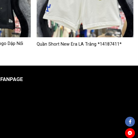
Sản
ogo Dập Nổi
Quần Short New Era LA Trắng *14187411*
phẩm
này
có
nhiều
FANPAGE
biến
thể.
Các
tùy
chọn
có
thể
được
chọn