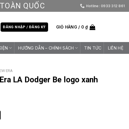
D TOÀN QUỐC
Hotline: 0933 312 861
GIỎ HÀNG /
0
₫
ĐĂNG NHẬP / ĐĂNG KÝ
KIỆN
HƯỚNG DẪN – CHÍNH SÁCH
TIN TỨC
LIÊN HỆ
EW ERA
Era LA Dodger Be logo xanh