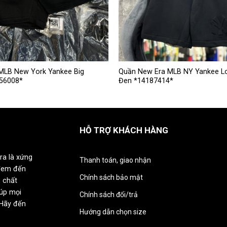
Sản
MLB New York Yankee Big
Quần New Era MLB NY Yankee L
56008*
Đen *14187414*
phẩm
này
có
nhiều
HỖ TRỢ KHÁCH HÀNG
biến
thể.
Các
ra là xứng
Thanh toán, giao nhận
tùy
đem đến
chọn
Chính sách bảo mật
 chất
có
iúp mọi
Chính sách đổi/trả
thể
 Hãy đến
được
Hướng dẫn chọn size
chọn