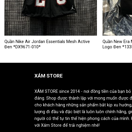
Sản
Sản
Quần Nike Air Jordan Essentials Mesh Active
Quần New Era 
Đen *DX9671-010*
Logo Đen *133
phẩm
phẩm
này
này
có
có
nhiều
nhiều
XÁM STORE
biến
biến
thể.
thể.
Các
Các
XÁM STORE since 2014 - nơi đồng tiền của bạn bỏ 
tùy
tùy
đáng. Shop được thành lập với mong muốn được 
chọn
chọn
cho khách hàng những sản phẩm bắt kịp xu hướng,
có
có
lượng đi đầu và đặc biệt là luôn luôn chính hãng, g
thể
thể
người có thể tự tin thể hiện phong cách của mình.
được
được
với Xám Store để trải nghiệm nhé!
chọn
chọn