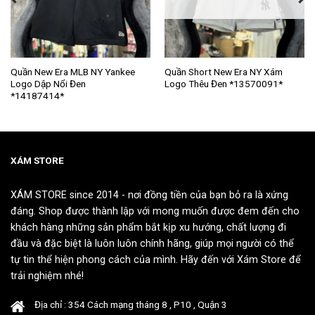
Sản
Sản
Quần New Era MLB NY Yankee
Quần Short New Era NY Xám
Logo Dập Nổi Đen
Logo Thêu Đen *13570091*
phẩm
phẩm
*14187414*
này
này
có
có
nhiều
nhiều
biến
biến
thể.
thể.
XÁM STORE
Các
Các
tùy
tùy
XÁM STORE since 2014 - nơi đồng tiền của bạn bỏ ra là xứng
chọn
chọn
đáng. Shop được thành lập với mong muốn được đem đến cho
có
có
khách hàng những sản phẩm bắt kịp xu hướng, chất lượng đi
thể
thể
đầu và đặc biệt là luôn luôn chính hãng, giúp mọi người có thể
được
được
tự tin thể hiện phong cách của mình. Hãy đến với Xám Store để
chọn
chọn
trải nghiệm nhé!
trên
trên
trang
trang
Địa chỉ : 354 Cách mạng tháng 8 , P10 , Quận 3
sản
sản