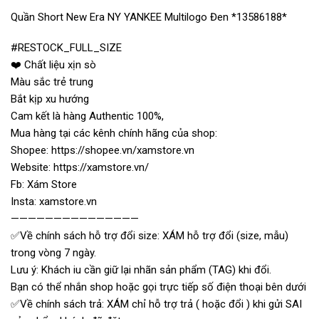
Quần Short New Era NY YANKEE Multilogo Đen *13586188*
#RESTOCK_FULL_SIZE
❤️ Chất liệu xịn sò
Màu sắc trẻ trung
Bắt kịp xu hướng
Cam kết là hàng Authentic 100%,
Mua hàng tại các kênh chính hãng của shop:
Shopee: https://shopee.vn/xamstore.vn
Website: https://xamstore.vn/
Fb: Xám Store
Insta: xamstore.vn
———————————————
✅Về chính sách hỗ trợ đổi size: XÁM hỗ trợ đổi (size, mẫu)
trong vòng 7 ngày.
Lưu ý: Khách iu cần giữ lại nhãn sản phẩm (TAG) khi đổi.
Bạn có thể nhắn shop hoặc gọi trực tiếp số điện thoại bên dưới
✅Về chính sách trả: XÁM chỉ hỗ trợ trả ( hoặc đổi ) khi gửi SAI