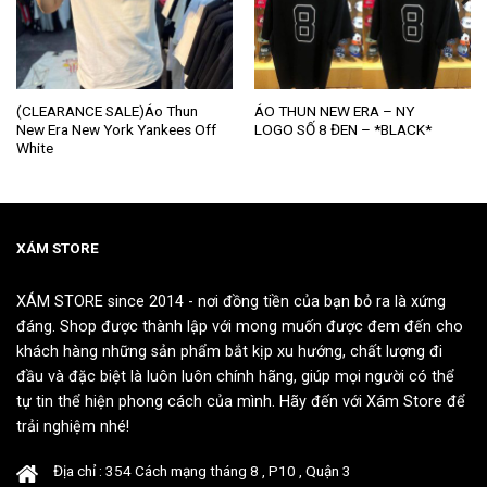
Sản
Sản
(CLEARANCE SALE)Áo Thun
ÁO THUN NEW ERA – NY
New Era New York Yankees Off
LOGO SỐ 8 ĐEN – *BLACK*
phẩm
phẩm
White
này
này
có
có
nhiều
nhiều
biến
biến
thể.
thể.
XÁM STORE
Các
Các
tùy
tùy
XÁM STORE since 2014 - nơi đồng tiền của bạn bỏ ra là xứng
chọn
chọn
đáng. Shop được thành lập với mong muốn được đem đến cho
có
có
khách hàng những sản phẩm bắt kịp xu hướng, chất lượng đi
thể
thể
đầu và đặc biệt là luôn luôn chính hãng, giúp mọi người có thể
được
được
tự tin thể hiện phong cách của mình. Hãy đến với Xám Store để
chọn
chọn
trải nghiệm nhé!
trên
trên
trang
trang
Địa chỉ : 354 Cách mạng tháng 8 , P10 , Quận 3
sản
sản