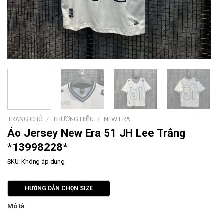
TRANG CHỦ
/
THƯƠNG HIỆU
/
NEW ERA
Áo Jersey New Era 51 JH Lee Trắng
*13998228*
SKU:
Không áp dụng
HƯỚNG DẪN CHỌN SIZE
Mô tả