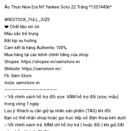
Áo Thun New Era NY Yankee Soto 22 Trắng *13574456*
#RESTOCK_FULL_SIZE
❤️ Chất liệu xịn sò
Màu sắc trẻ trung
Bắt kịp xu hướng
Cam kết là hàng Authentic 100%,
Mua hàng tại các kênh chính hãng của shop:
Shopee: https://shopee.vn/xamstore.vn
Website: https://xamstore.vn/
Fb: Xám Store
Insta: xamstore.vn
———————————————
✅Về chính sách hỗ trợ đổi size: XÁM hỗ trợ đổi (size, mẫu)
trong vòng 7 ngày.
Lưu ý: Khách iu cần giữ lại nhãn sản phẩm (TAG) khi đổi.
Bạn có thể nhắn shop hoặc gọi trực tiếp số điện thoại bên dưới
✅Về chính sách trả: XÁM chỉ hỗ trợ trả ( hoặc đổi ) khi gửi SAI