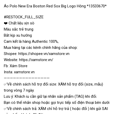
Áo Polo New Era Boston Red Sox Big Logo Hông *13533670*
#RESTOCK_FULL_SIZE
❤️ Chất liệu xịn sò
Màu sắc trẻ trung
Bắt kịp xu hướng
Cam kết là hàng Authentic 100%,
Mua hàng tại các kênh chính hãng của shop:
Shopee: https://shopee.vn/xamstore.vn
Website: https://xamstore.vn/
Fb: Xám Store
Insta: xamstore.vn
———————————————
✅Về chính sách hỗ trợ đổi size: XÁM hỗ trợ đổi (size, mẫu)
trong vòng 7 ngày.
Lưu ý: Khách iu cần giữ lại nhãn sản phẩm (TAG) khi đổi.
Bạn có thể nhắn shop hoặc gọi trực tiếp số điện thoại bên dưới
✅Về chính sách trả: XÁM chỉ hỗ trợ trả ( hoặc đổi ) khi gửi SAI