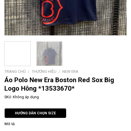
TRANG CHỦ
/
THƯƠNG HIỆU
/
NEW ERA
Áo Polo New Era Boston Red Sox Big
Logo Hông *13533670*
SKU:
Không áp dụng
HƯỚNG DẪN CHỌN SIZE
Mô tả