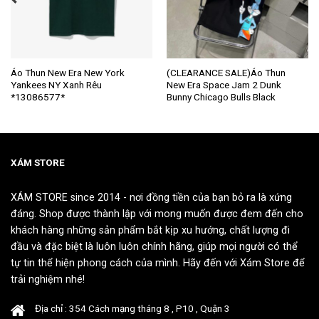
Sản
Sản
Áo Thun New Era New York
(CLEARANCE SALE)Áo Thun
Yankees NY Xanh Rêu
New Era Space Jam 2 Dunk
phẩm
phẩm
*13086577*
Bunny Chicago Bulls Black
này
này
có
có
nhiều
nhiều
biến
biến
thể.
thể.
XÁM STORE
Các
Các
tùy
tùy
XÁM STORE since 2014 - nơi đồng tiền của bạn bỏ ra là xứng
chọn
chọn
đáng. Shop được thành lập với mong muốn được đem đến cho
có
có
khách hàng những sản phẩm bắt kịp xu hướng, chất lượng đi
thể
thể
đầu và đặc biệt là luôn luôn chính hãng, giúp mọi người có thể
được
được
tự tin thể hiện phong cách của mình. Hãy đến với Xám Store để
chọn
chọn
trải nghiệm nhé!
trên
trên
trang
trang
Địa chỉ : 354 Cách mạng tháng 8 , P10 , Quận 3
sản
sản