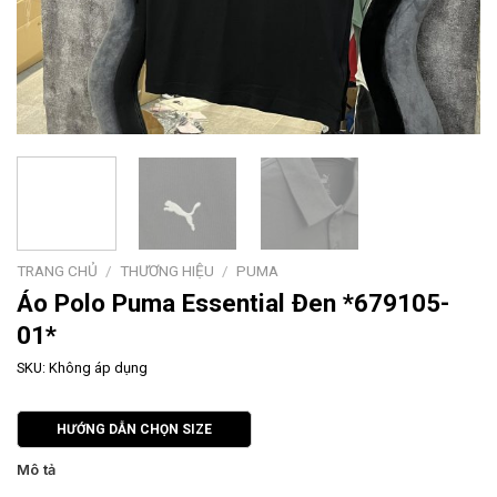
TRANG CHỦ
/
THƯƠNG HIỆU
/
PUMA
Áo Polo Puma Essential Đen *679105-
01*
SKU:
Không áp dụng
HƯỚNG DẪN CHỌN SIZE
Mô tả