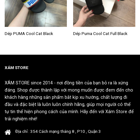
Sản
Sản
Dép PUMA Cool Cat Black
Dép Puma Cool Cat Full Black
phẩm
phẩm
này
này
có
có
nhiều
nhiều
biến
biến
XÁM STORE
thể.
thể.
Các
Các
XÁM STORE since 2014 - nơi đồng tiền của bạn bỏ ra là xứng
tùy
tùy
đáng. Shop được thành lập với mong muốn được đem đến cho
chọn
chọn
khách hàng những sản phẩm bắt kịp xu hướng, chất lượng đi
có
có
đầu và đặc biệt là luôn luôn chính hãng, giúp mọi người có thể
thể
thể
tự tin thể hiện phong cách của mình. Hãy đến với Xám Store để
được
được
chọn
chọn
trải nghiệm nhé!
trên
trên
trang
trang
Địa chỉ : 354 Cách mạng tháng 8 , P10 , Quận 3
sản
sản