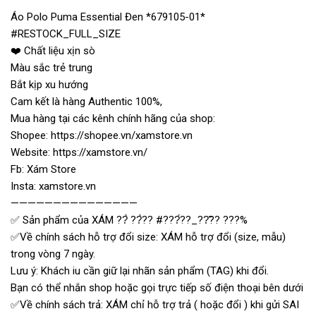
Áo Polo Puma Essential Đen *679105-01*
#RESTOCK_FULL_SIZE
❤️ Chất liệu xịn sò
Màu sắc trẻ trung
Bắt kịp xu hướng
Cam kết là hàng Authentic 100%,
Mua hàng tại các kênh chính hãng của shop:
Shopee: https://shopee.vn/xamstore.vn
Website: https://xamstore.vn/
Fb: Xám Store
Insta: xamstore.vn
———————————————
✅ Sản phẩm của XÁM ??̀ ??̀?? #???́??_??̃?? ???%
✅Về chính sách hỗ trợ đổi size: XÁM hỗ trợ đổi (size, mẫu)
trong vòng 7 ngày.
Lưu ý: Khách iu cần giữ lại nhãn sản phẩm (TAG) khi đổi.
Bạn có thể nhắn shop hoặc gọi trực tiếp số điện thoại bên dưới
✅Về chính sách trả: XÁM chỉ hỗ trợ trả ( hoặc đổi ) khi gửi SAI