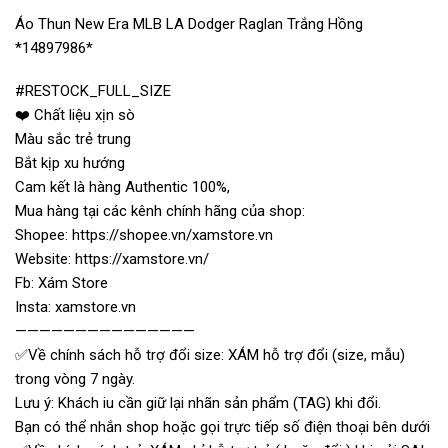
Áo Thun New Era MLB LA Dodger Raglan Trắng Hồng
*14897986*
#RESTOCK_FULL_SIZE
❤️ Chất liệu xịn sò
Màu sắc trẻ trung
Bắt kịp xu hướng
Cam kết là hàng Authentic 100%,
Mua hàng tại các kênh chính hãng của shop:
Shopee: https://shopee.vn/xamstore.vn
Website: https://xamstore.vn/
Fb: Xám Store
Insta: xamstore.vn
———————————————
✅Về chính sách hỗ trợ đổi size: XÁM hỗ trợ đổi (size, mẫu)
trong vòng 7 ngày.
Lưu ý: Khách iu cần giữ lại nhãn sản phẩm (TAG) khi đổi.
Bạn có thể nhắn shop hoặc gọi trực tiếp số điện thoại bên dưới