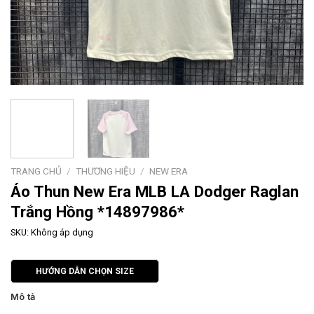
TRANG CHỦ
/
THƯƠNG HIỆU
/
NEW ERA
Áo Thun New Era MLB LA Dodger Raglan
Trắng Hồng *14897986*
SKU:
Không áp dụng
HƯỚNG DẪN CHỌN SIZE
Mô tả