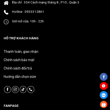
Địa chỉ : 354 Cách mạng tháng 8 , P10 , Quận 3
sản
sản
phẩm
phẩm
Hotline : 0933312861
Giờ mở cửa: 10h - 22h
HỖ TRỢ KHÁCH HÀNG
Thanh toán, giao nhận
Chính sách bảo mật
Chính sách đổi/trả
Hướng dẫn chọn size
FANPAGE