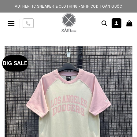
Skip
AUTHENTIC SNEAKER & CLOTHING - SHIP COD TOÀN QUỐC
to
content
BIG SALE