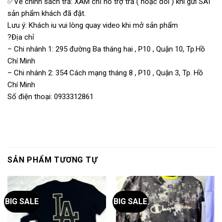
✅Về chính sách trả: XÁM chỉ hỗ trợ trả ( hoặc đổi ) khi gửi SAI
sản phẩm khách đã đặt.
Lưu ý: Khách iu vui lòng quay video khi mở sản phẩm
?Địa chỉ
– Chi nhánh 1: 295 đường Ba tháng hai , P10 , Quận 10, Tp.Hồ
Chí Minh
– Chi nhánh 2: 354 Cách mạng tháng 8 , P10 , Quận 3, Tp. Hồ
Chí Minh
Số điện thoại: 0933312861
SẢN PHẨM TƯƠNG TỰ
BIG SALE
BIG SALE