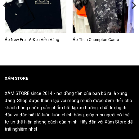
Sản
Sản
Áo New Era LA Đen Viền Vàng
Áo Thun Champion Camo
phẩm
phẩm
này
này
có
có
nhiều
nhiều
biến
biến
thể.
thể.
XÁM STORE
Các
Các
tùy
tùy
XÁM STORE since 2014 - nơi đồng tiền của bạn bỏ ra là xứng
chọn
chọn
đáng. Shop được thành lập với mong muốn được đem đến cho
có
có
khách hàng những sản phẩm bắt kịp xu hướng, chất lượng đi
thể
thể
đầu và đặc biệt là luôn luôn chính hãng, giúp mọi người có thể
được
được
tự tin thể hiện phong cách của mình. Hãy đến với Xám Store để
chọn
chọn
trải nghiệm nhé!
trên
trên
trang
trang