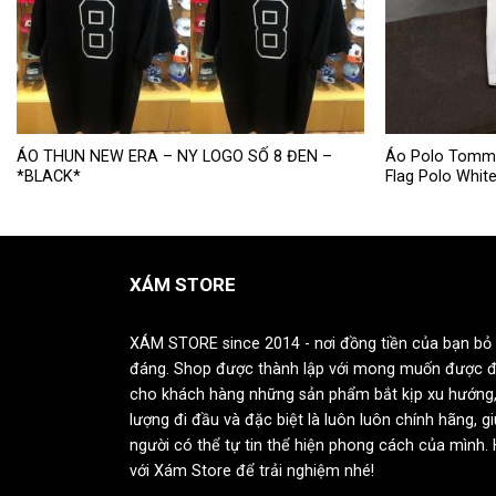
Sản
Sản
ÁO THUN NEW ERA – NY LOGO SỐ 8 ĐEN –
Áo Polo Tommy H
*BLACK*
Flag Polo Whit
phẩm
phẩm
này
này
có
có
nhiều
nhiều
XÁM STORE
biến
biến
thể.
thể.
Các
Các
XÁM STORE since 2014 - nơi đồng tiền của bạn bỏ 
tùy
tùy
đáng. Shop được thành lập với mong muốn được 
chọn
chọn
cho khách hàng những sản phẩm bắt kịp xu hướng,
có
có
lượng đi đầu và đặc biệt là luôn luôn chính hãng, g
thể
thể
người có thể tự tin thể hiện phong cách của mình.
được
được
với Xám Store để trải nghiệm nhé!
chọn
chọn