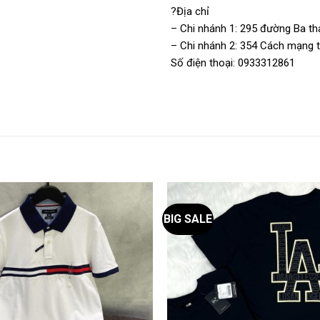
?Địa chỉ
– Chi nhánh 1: 295 đường Ba thá
– Chi nhánh 2: 354 Cách mạng th
Số điện thoại: 0933312861
BIG SALE