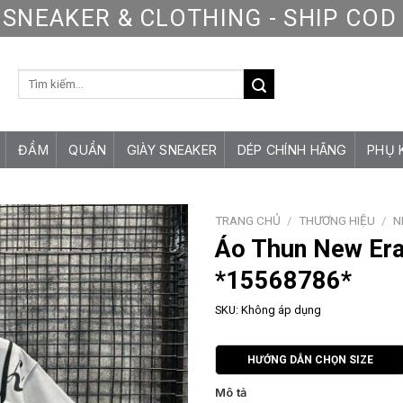
SNEAKER & CLOTHING - SHIP CO
Tìm
kiếm:
ĐẦM
QUẦN
GIÀY SNEAKER
DÉP CHÍNH HÃNG
PHỤ 
TRANG CHỦ
/
THƯƠNG HIỆU
/
N
Áo Thun New Era
*15568786*
SKU:
Không áp dụng
HƯỚNG DẪN CHỌN SIZE
Mô tả