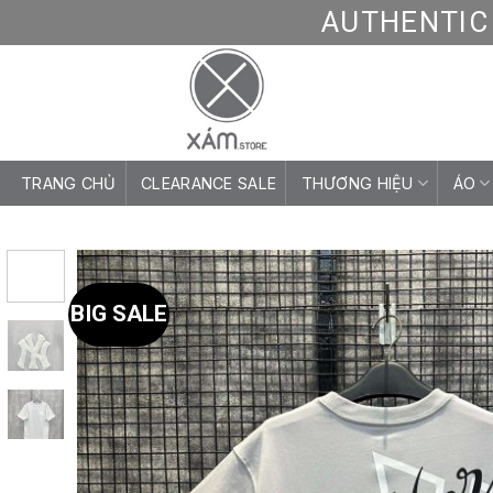
Skip
AUTHENTIC 
to
content
TRANG CHỦ
CLEARANCE SALE
THƯƠNG HIỆU
ÁO
BIG SALE