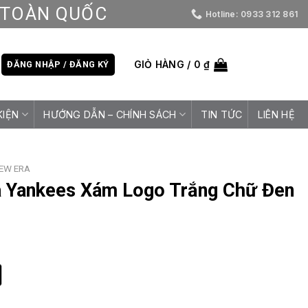
D TOÀN QUỐC
Hotline: 0933 312 861
GIỎ HÀNG /
0
₫
ĐĂNG NHẬP / ĐĂNG KÝ
KIỆN
HƯỚNG DẪN – CHÍNH SÁCH
TIN TỨC
LIÊN HỆ
EW ERA
 Yankees Xám Logo Trắng Chữ Đen