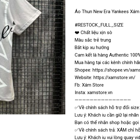
Áo Thun New Era Yankees Xám
#RESTOCK_FULL_SIZE
❤️ Chất liệu xịn sò
Màu sắc trẻ trung
Bắt kịp xu hướng
Cam kết là hàng Authentic 100%
Mua hàng tại các kênh chính hã
Shopee: https://shopee.vn/xam
Website: https://xamstore.vn/
Fb: Xám Store
Insta: xamstore.vn
———————————————
✅Về chính sách hỗ trợ đổi size:
Lưu ý: Khách iu cần giữ lại nhã
Bạn có thể nhắn shop hoặc gọi t
✅Về chính sách trả: XÁM chỉ hỗ 
Lưu ý: Khách iu vui lòng quay 