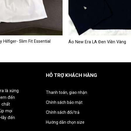
Sản
ilfiger- Slim Fit Essential
Áo New Era LA Đen Viền Vàng
e
phẩm
này
có
nhiều
HỖ TRỢ KHÁCH HÀNG
biến
thể.
Các
ra là xứng
Thanh toán, giao nhận
tùy
đem đến
chọn
Chính sách bảo mật
 chất
có
iúp mọi
Chính sách đổi/trả
thể
 Hãy đến
được
Hướng dẫn chọn size
chọn