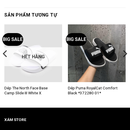
SẢN PHẨM TƯƠNG TỰ
BIG SALE
BIG SALE
HẾT HÀNG
Sản
Sản
Dép The North Face Base
Dép Puma RoyalCat Comfort
Camp Slide III White X
Black *372280 01*
phẩm
phẩm
này
này
có
có
nhiều
nhiều
biến
biến
XÁM STORE
thể.
thể.