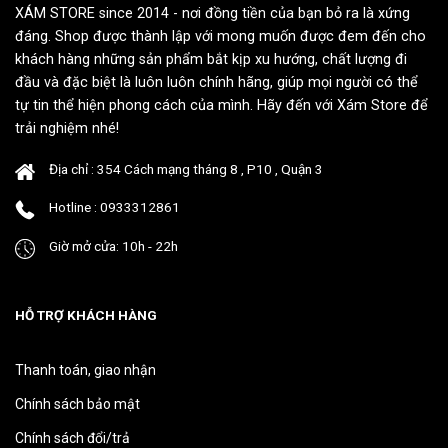
Các
Các
XÁM STORE since 2014 - nơi đồng tiền của bạn bỏ ra là xứng
tùy
tùy
đáng. Shop được thành lập với mong muốn được đem đến cho
chọn
chọn
khách hàng những sản phẩm bắt kịp xu hướng, chất lượng đi
có
có
đầu và đặc biệt là luôn luôn chính hãng, giúp mọi người có thể
thể
thể
tự tin thể hiện phong cách của mình. Hãy đến với Xám Store để
được
được
chọn
chọn
trải nghiệm nhé!
trên
trên
trang
trang
Địa chỉ : 354 Cách mạng tháng 8 , P10 , Quận 3
sản
sản
Hotline : 0933312861
phẩm
phẩm
Giờ mở cửa: 10h - 22h
HỖ TRỢ KHÁCH HÀNG
Thanh toán, giao nhận
Chính sách bảo mật
Chính sách đổi/trả