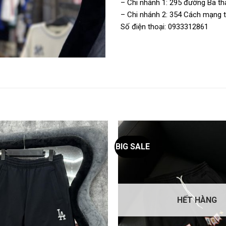
– Chi nhánh 1: 295 đường Ba thá
– Chi nhánh 2: 354 Cách mạng th
Số điện thoại: 0933312861
BIG SALE
HẾT HÀNG