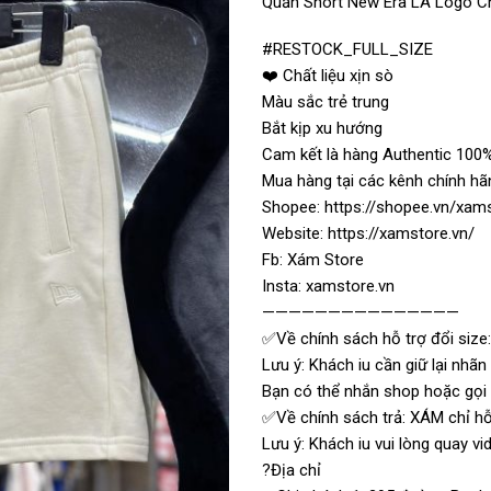
Quần Short New Era LA Logo C
#RESTOCK_FULL_SIZE
❤️ Chất liệu xịn sò
Màu sắc trẻ trung
Bắt kịp xu hướng
Cam kết là hàng Authentic 100%
Mua hàng tại các kênh chính hã
Shopee: https://shopee.vn/xam
Website: https://xamstore.vn/
Fb: Xám Store
Insta: xamstore.vn
———————————————
✅Về chính sách hỗ trợ đổi size:
Lưu ý: Khách iu cần giữ lại nhã
Bạn có thể nhắn shop hoặc gọi t
✅Về chính sách trả: XÁM chỉ hỗ 
Lưu ý: Khách iu vui lòng quay 
?Địa chỉ