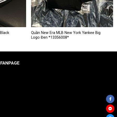
Sản
Black
Quần New Era MLB New York Yankee Big
Logo Đen *13356008*
phẩm
này
có
nhiều
FANPAGE
biến
thể.
Các
tùy
chọn
có
thể
được
chọn
trên