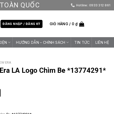
D TOÀN QUỐC
Hotline: 0933 312 861
GIỎ HÀNG /
0
₫
ĐĂNG NHẬP / ĐĂNG KÝ
KIỆN
HƯỚNG DẪN – CHÍNH SÁCH
TIN TỨC
LIÊN HỆ
EW ERA
Era LA Logo Chìm Be *13774291*