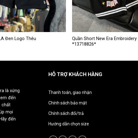
Sản
LA Đen Logo Thêu
Quần Short New Era Embroidery 
*13718826*
phẩm
này
có
nhiều
HỖ TRỢ KHÁCH HÀNG
biến
thể.
Các
ra là xứng
Thanh toán, giao nhận
tùy
đem đến
chọn
Chính sách bảo mật
 chất
có
iúp mọi
Chính sách đổi/trả
thể
 Hãy đến
được
Hướng dẫn chọn size
chọn
trên