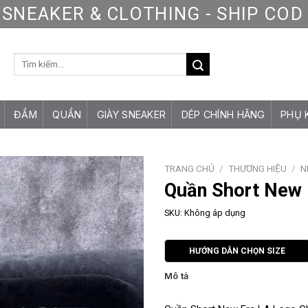
SNEAKER & CLOTHING - SHIP CO
Tìm
kiếm:
ĐẦM
QUẦN
GIÀY SNEAKER
DÉP CHÍNH HÃNG
PHỤ 
TRANG CHỦ
/
THƯƠNG HIỆU
/
N
Quần Short New 
SKU:
Không áp dụng
HƯỚNG DẪN CHỌN SIZE
Mô tả