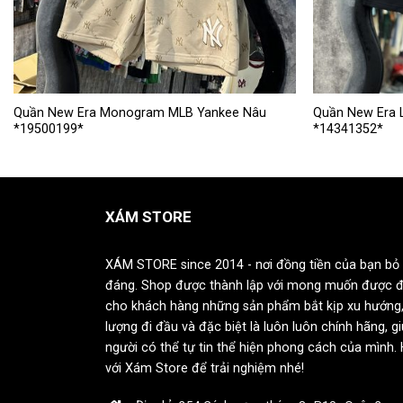
Sản
Sản
Quần New Era Monogram MLB Yankee Nâu
Quần New Era 
*19500199*
*14341352*
phẩm
phẩm
này
này
có
có
nhiều
nhiều
XÁM STORE
biến
biến
thể.
thể.
Các
Các
XÁM STORE since 2014 - nơi đồng tiền của bạn bỏ 
tùy
tùy
đáng. Shop được thành lập với mong muốn được 
chọn
chọn
cho khách hàng những sản phẩm bắt kịp xu hướng,
có
có
lượng đi đầu và đặc biệt là luôn luôn chính hãng, g
thể
thể
người có thể tự tin thể hiện phong cách của mình.
được
được
với Xám Store để trải nghiệm nhé!
chọn
chọn
trên
trên