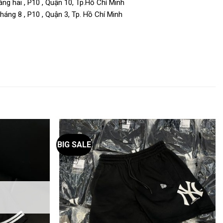
ng hai , P10 , Quận 10, Tp.Hồ Chí Minh
áng 8 , P10 , Quận 3, Tp. Hồ Chí Minh
BIG SALE