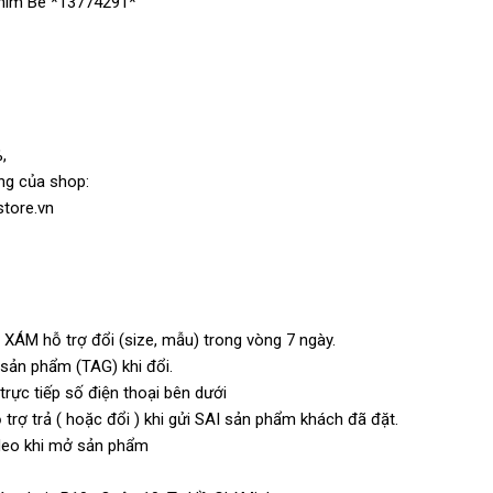
hìm Be *13774291*
,
ng của shop:
store.vn
 XÁM hỗ trợ đổi (size, mẫu) trong vòng 7 ngày.
n sản phẩm (TAG) khi đổi.
rực tiếp số điện thoại bên dưới
trợ trả ( hoặc đổi ) khi gửi SAI sản phẩm khách đã đặt.
video khi mở sản phẩm