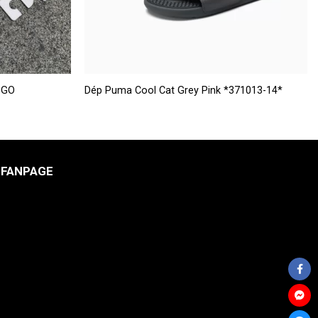
Sản
OGO
Dép Puma Cool Cat Grey Pink *371013-14*
phẩm
này
có
nhiều
FANPAGE
biến
thể.
Các
tùy
chọn
có
thể
được
chọn
trên