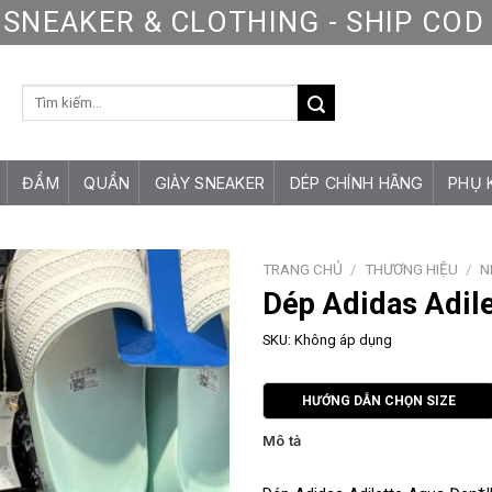
SNEAKER & CLOTHING - SHIP CO
Tìm
kiếm:
ĐẦM
QUẦN
GIÀY SNEAKER
DÉP CHÍNH HÃNG
PHỤ 
TRANG CHỦ
/
THƯƠNG HIỆU
/
N
Dép Adidas Adil
SKU:
Không áp dụng
HƯỚNG DẪN CHỌN SIZE
Mô tả