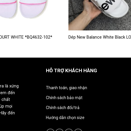
Sản
COURT WHITE *BQ4632-102*
Dép New Balance White Black L
phẩm
này
có
nhiều
HỖ TRỢ KHÁCH HÀNG
biến
thể.
Các
ra là xứng
Thanh toán, giao nhận
tùy
đem đến
chọn
Chính sách bảo mật
 chất
có
iúp mọi
Chính sách đổi/trả
thể
 Hãy đến
được
Hướng dẫn chọn size
chọn
trên