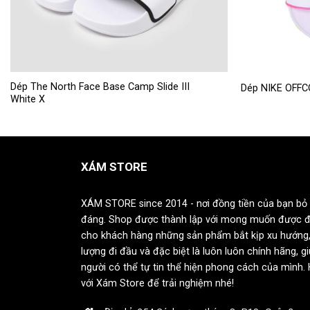
Sản
Sản
Dép The North Face Base Camp Slide III
Dép NIKE OFF
White X
phẩm
phẩm
này
này
có
có
nhiều
nhiều
XÁM STORE
biến
biến
thể.
thể.
Các
Các
XÁM STORE since 2014 - nơi đồng tiền của bạn bỏ 
tùy
tùy
đáng. Shop được thành lập với mong muốn được 
chọn
chọn
cho khách hàng những sản phẩm bắt kịp xu hướng,
có
có
lượng đi đầu và đặc biệt là luôn luôn chính hãng, g
thể
thể
người có thể tự tin thể hiện phong cách của mình.
được
được
với Xám Store để trải nghiệm nhé!
chọn
chọn
trên
trên