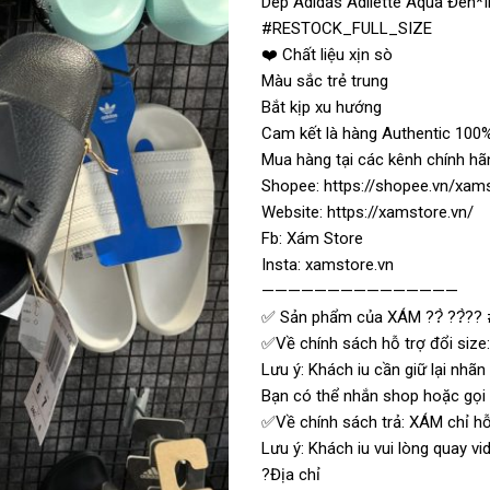
Dép Adidas Adilette Aqua Đen*
#RESTOCK_FULL_SIZE
❤️ Chất liệu xịn sò
Màu sắc trẻ trung
Bắt kịp xu hướng
Cam kết là hàng Authentic 100%
Mua hàng tại các kênh chính hã
Shopee: https://shopee.vn/xam
Website: https://xamstore.vn/
Fb: Xám Store
Insta: xamstore.vn
———————————————
✅ Sản phẩm của XÁM ??̀ ??̀?? 
✅Về chính sách hỗ trợ đổi size:
Lưu ý: Khách iu cần giữ lại nhã
Bạn có thể nhắn shop hoặc gọi t
✅Về chính sách trả: XÁM chỉ hỗ 
Lưu ý: Khách iu vui lòng quay 
?Địa chỉ