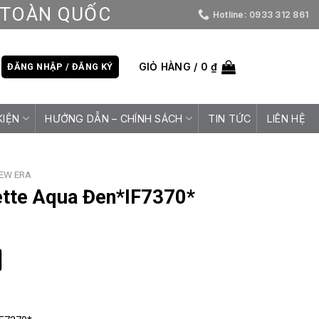
D TOÀN QUỐC
Hotline: 0933 312 861
GIỎ HÀNG /
0
₫
ĐĂNG NHẬP / ĐĂNG KÝ
KIỆN
HƯỚNG DẪN – CHÍNH SÁCH
TIN TỨC
LIÊN HỆ
EW ERA
ette Aqua Đen*IF7370*