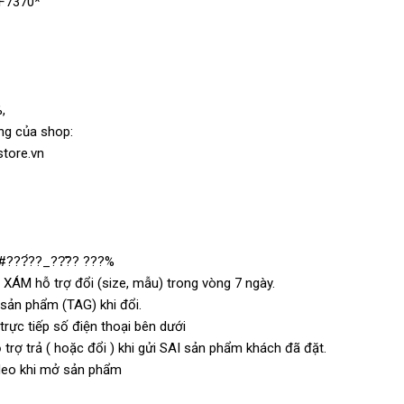
IF7370*
,
ng của shop:
store.vn
#???́??_??̃?? ???%
 XÁM hỗ trợ đổi (size, mẫu) trong vòng 7 ngày.
n sản phẩm (TAG) khi đổi.
rực tiếp số điện thoại bên dưới
trợ trả ( hoặc đổi ) khi gửi SAI sản phẩm khách đã đặt.
video khi mở sản phẩm