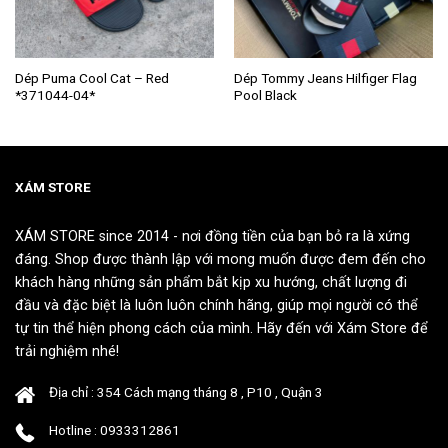
Sản
Sản
Dép Puma Cool Cat – Red
Dép Tommy Jeans Hilfiger Flag
*371044-04*
Pool Black
phẩm
phẩm
này
này
có
có
nhiều
nhiều
biến
biến
XÁM STORE
thể.
thể.
Các
Các
XÁM STORE since 2014 - nơi đồng tiền của bạn bỏ ra là xứng
tùy
tùy
đáng. Shop được thành lập với mong muốn được đem đến cho
chọn
chọn
khách hàng những sản phẩm bắt kịp xu hướng, chất lượng đi
có
có
đầu và đặc biệt là luôn luôn chính hãng, giúp mọi người có thể
thể
thể
tự tin thể hiện phong cách của mình. Hãy đến với Xám Store để
được
được
chọn
chọn
trải nghiệm nhé!
trên
trên
trang
trang
Địa chỉ : 354 Cách mạng tháng 8 , P10 , Quận 3
sản
sản
Hotline : 0933312861
phẩm
phẩm