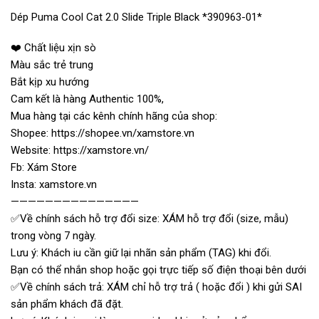
Dép Puma Cool Cat 2.0 Slide Triple Black *390963-01*
❤️ Chất liệu xịn sò
Màu sắc trẻ trung
Bắt kịp xu hướng
Cam kết là hàng Authentic 100%,
Mua hàng tại các kênh chính hãng của shop:
Shopee: https://shopee.vn/xamstore.vn
Website: https://xamstore.vn/
Fb: Xám Store
Insta: xamstore.vn
———————————————
✅Về chính sách hỗ trợ đổi size: XÁM hỗ trợ đổi (size, mẫu)
trong vòng 7 ngày.
Lưu ý: Khách iu cần giữ lại nhãn sản phẩm (TAG) khi đổi.
Bạn có thể nhắn shop hoặc gọi trực tiếp số điện thoại bên dưới
✅Về chính sách trả: XÁM chỉ hỗ trợ trả ( hoặc đổi ) khi gửi SAI
sản phẩm khách đã đặt.