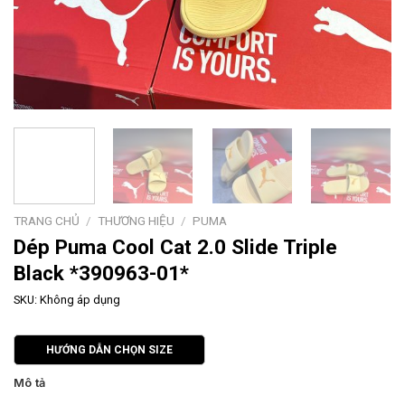
TRANG CHỦ
/
THƯƠNG HIỆU
/
PUMA
Dép Puma Cool Cat 2.0 Slide Triple
Black *390963-01*
SKU:
Không áp dụng
HƯỚNG DẪN CHỌN SIZE
Mô tả