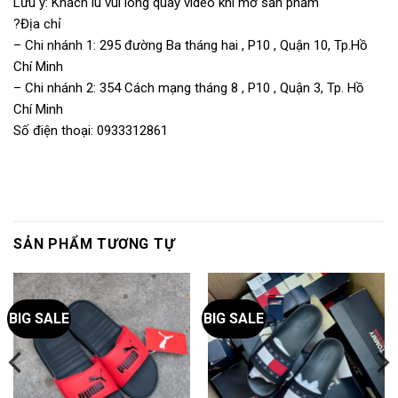
Lưu ý: Khách iu vui lòng quay video khi mở sản phẩm
?Địa chỉ
– Chi nhánh 1: 295 đường Ba tháng hai , P10 , Quận 10, Tp.Hồ
Chí Minh
– Chi nhánh 2: 354 Cách mạng tháng 8 , P10 , Quận 3, Tp. Hồ
Chí Minh
Số điện thoại: 0933312861
SẢN PHẨM TƯƠNG TỰ
BIG SALE
BIG SALE